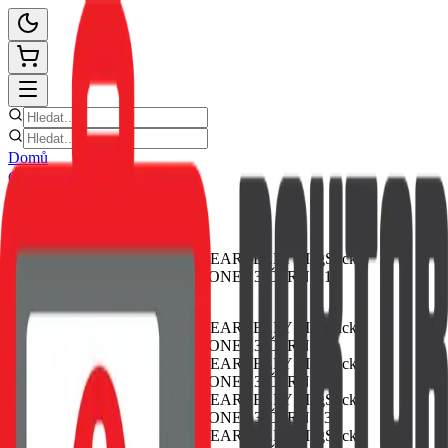
Domů
Ceník oprav
E-shop
Novinky
Kontakt
Zpět