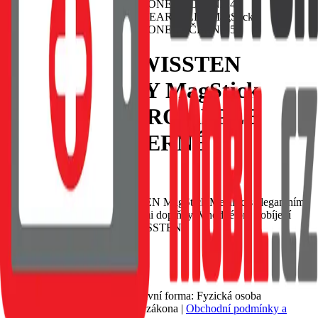
POUZDRO SWISSTEN
CLEAR JELLY MagStick
METALLIC PRO APPLE
IPHONE 13 ČERNÉ
EAN:
8595217483675
Luxusní čiré pouzdro SWISSTEN MagStick Metallic s elegantním
černým rámečkem a metalickými doplňky. Vhodné pro dobíjení
MagSafe. Baleno v blistru SWISSTEN
Skladem 1 ks u dodavatele
209 Kč
Do košíku
Petr Matyáš, IČ: 00705331, Právní forma: Fyzická osoba
podnikající dle živnostenského zákona |
Obchodní podmínky a