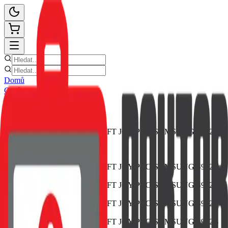
Domů
Ceník oprav
E-shop
Novinky
Kontakt
Zpět