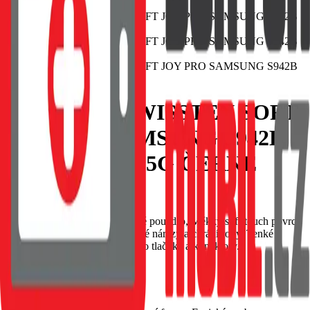
POUZDRO SWISSTEN SOFT
JOY PRO SAMSUNG S942B
GALAXY S26 5G ČERNÉ
EAN:
8595217495418
SWISSTEN Soft Joy silikonové pouzdro, Měkký soft-touch povrch
příjemný na dotek, Tlumí drobné nárazy a chrání rohy, Tenké
provedení s přesnými výřezy pro tlačítka a konektory.
Skladem 1 ks u dodavatele
119 Kč
Do košíku