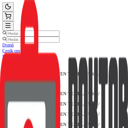
Domů
Ceník oprav
E-shop
Novinky
Kontakt
Zpět