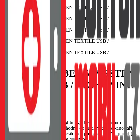
DATOVÝ KABEL SWISSTEN
TEXTILE USB / LIGHTNING
1,2 M ČERNÝ
EAN:
8595217455634
Datový kabel Swissten USB/Lightning s kvalitním textilním
opletením. Díky délce 1,2m je vhodný do auta, na stůl v kanceláři
nebo na noční stolek. Kabel je zesílený a přenese tak větší proud (až
3A) a zvládne i rychlý přenos dat 480 Mb/s.