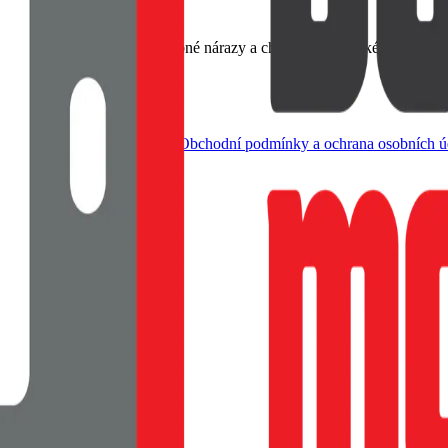
emný na dotek, Tlumí drobné nárazy a chrání rohy, Tenké provedení s
dle živnostenského zákona |
Obchodní podmínky a ochrana osobních ú