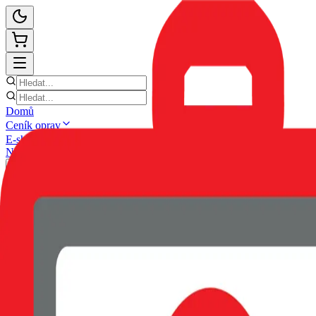
Domů
Ceník oprav
E-shop
Novinky
Kontakt
Zpět
POUZDRO SWISSTEN SOFT 