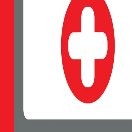
EAN:
8595217476479
SWISSTEN Soft Joy silikonové pouzdro, Měkký soft-touch povrch příj
Skladem 1 ks u dodavatele
69 Kč
Do košíku
Petr Matyáš, IČ: 00705331, Právní forma: Fyzická osoba podnikající 