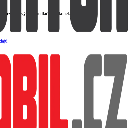
 přesnými výřezy pro tlačítka a konektory.
dajů