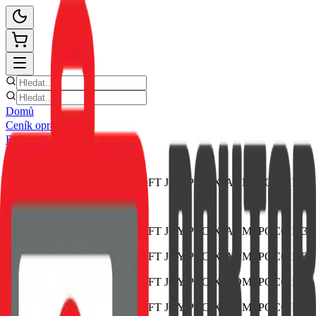
Domů
Ceník oprav
E-shop
Novinky
Kontakt
Zpět