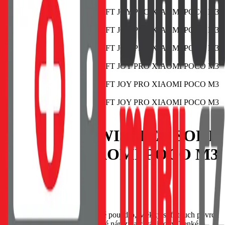
POUZDRO SWISSTEN SOFT
JOY PRO XIAOMI POCO M3
ČERNÉ
EAN:
8595217476530
SWISSTEN Soft Joy silikonové pouzdro, Měkký soft-touch povrch
příjemný na dotek, Tlumí drobné nárazy a chrání rohy, Tenké