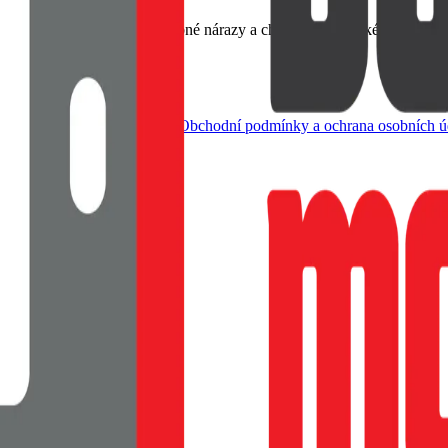
emný na dotek, Tlumí drobné nárazy a chrání rohy, Tenké provedení s
dle živnostenského zákona |
Obchodní podmínky a ochrana osobních ú