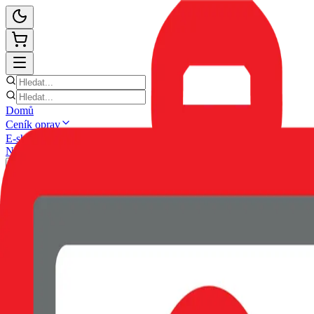
Domů
Ceník oprav
E-shop
Novinky
Kontakt
Zpět
POUZDRO SWISSTEN SOFT 
EAN:
8595217481183