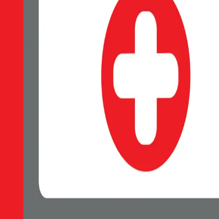
SWISSTEN Soft Joy silikonové pouzdro, Měkký soft-touch povrch příj
Skladem 1 ks u dodavatele
69 Kč
Do košíku
Petr Matyáš, IČ: 00705331, Právní forma: Fyzická osoba podnikající 