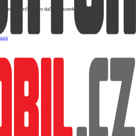
 přesnými výřezy pro tlačítka a konektory.
dajů