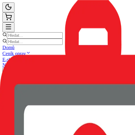
Domů
Ceník oprav
E-shop
Novinky
Kontakt
Zpět