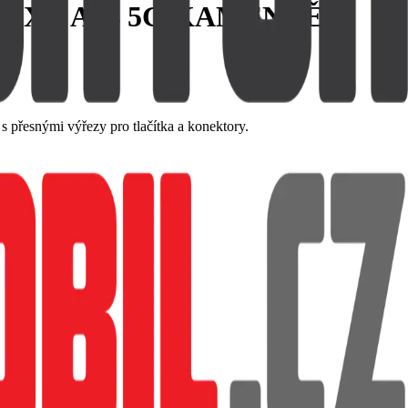
LAXY A14 5G KAMENNĚ
 přesnými výřezy pro tlačítka a konektory.
dajů