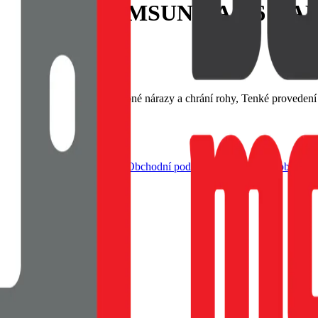
JOY PRO SAMSUNG A146 GA
emný na dotek, Tlumí drobné nárazy a chrání rohy, Tenké provedení s
dle živnostenského zákona |
Obchodní podmínky a ochrana osobních ú