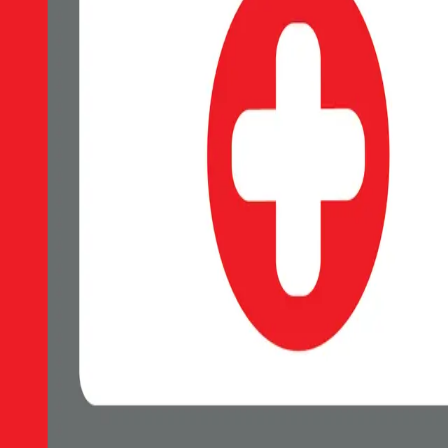
POUZDRO SWISSTEN SOFT 
ŠEDÉ
EAN:
8595217482388
SWISSTEN Soft Joy silikonové pouzdro, Měkký soft-touch povrch příj
Skladem 1 ks u dodavatele
69 Kč
Do košíku
Petr Matyáš, IČ: 00705331, Právní forma: Fyzická osoba podnikající 