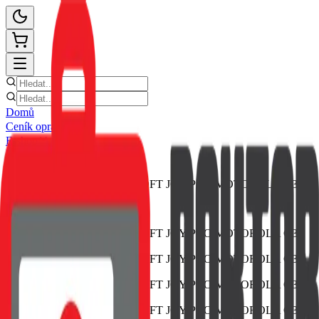
Domů
Ceník oprav
E-shop
Novinky
Kontakt
Zpět