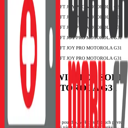
POUZDRO SWISSTEN SOFT
JOY PRO MOTOROLA G31
ČERNÉ
EAN:
8595217482722
SWISSTEN Soft Joy silikonové pouzdro, Měkký soft-touch povrch
příjemný na dotek, Tlumí drobné nárazy a chrání rohy, Tenké