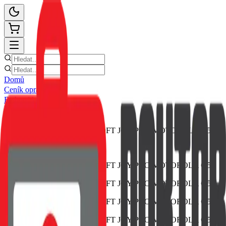
Domů
Ceník oprav
E-shop
Novinky
Kontakt
Zpět