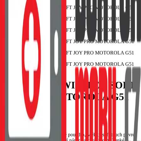
POUZDRO SWISSTEN SOFT
JOY PRO MOTOROLA G51
ČERNÉ
EAN:
8595217482739
SWISSTEN Soft Joy silikonové pouzdro, Měkký soft-touch povrch
příjemný na dotek, Tlumí drobné nárazy a chrání rohy, Tenké