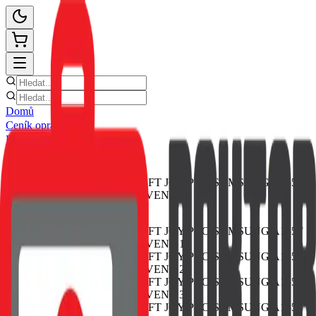
Domů
Ceník oprav
E-shop
Novinky
Kontakt
Zpět