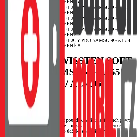
POUZDRO SWISSTEN SOFT
JOY PRO SAMSUNG A155F
GALAXY A15 / A15 5G
ČERVENÉ
EAN:
8595217484078
SWISSTEN Soft Joy silikonové pouzdro, Měkký soft-touch povrch
příjemný na dotek, Tlumí drobné nárazy a chrání rohy, Tenké
provedení s přesnými výřezy pro tlačítka a konektory.