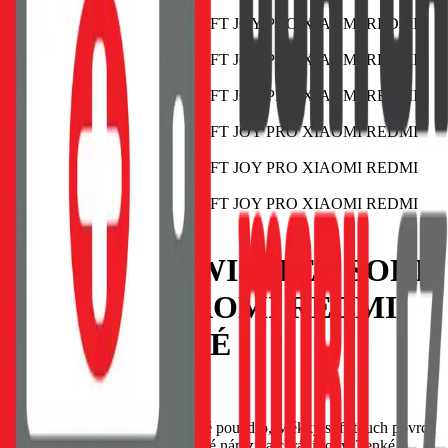
POUZDRO SWISSTEN SOFT
JOY PRO XIAOMI REDMI
13C 4G ČERNÉ
EAN:
8595217486065
SWISSTEN Soft Joy silikonové pouzdro, Měkký soft-touch povrch
příjemný na dotek, Tlumí drobné nárazy a chrání rohy, Tenké