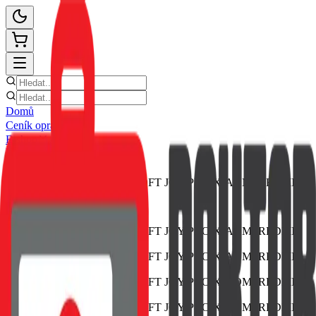
Domů
Ceník oprav
E-shop
Novinky
Kontakt
Zpět