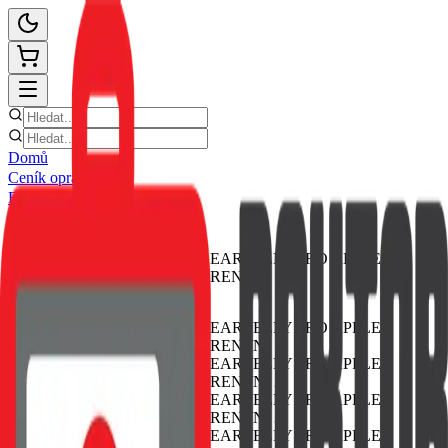
Domů
Ceník oprav
E-shop
Novinky
Kontakt
Zpět