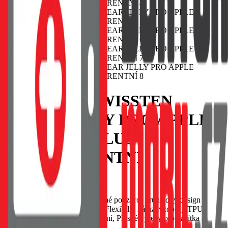
POUZDRO SWISSTEN
CLEAR JELLY PRO APPLE
IPHONE 16 PLUS
TRANSPARENTNÍ
EAN:
8595217487833
SWISSTEN Clear Jelly ochranné pouzdro, Průhledný design
zachovává vzhled smartphone, Flexibilní nárazuvzdorný TPU
materiál, Tenké a lehké provedení, Přesné výřezy pro tlačítka a
konektory.