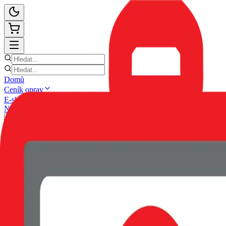
Domů
Ceník oprav
E-shop
Novinky
Kontakt
Zpět
POUZDRO SWISSTEN CLEAR 
ČERNÉ