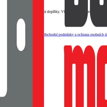
erným rámečkem a metalickými doplňky. Vhodné pro dobíjení MagSaf
dle živnostenského zákona |
Obchodní podmínky a ochrana osobních ú