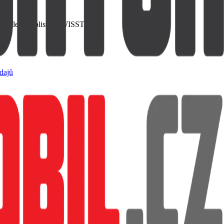
e. Baleno v blistru SWISSTEN
dajů