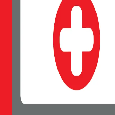
EAN:
8595217488038
Luxusní čiré pouzdro SWISSTEN MagStick Metallic s elegantním č
Skladem 1 ks u dodavatele
179 Kč
Do košíku
Petr Matyáš, IČ: 00705331, Právní forma: Fyzická osoba podnikající 