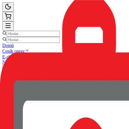
Domů
Ceník oprav
E-shop
Novinky
Kontakt
Zpět
POUZDRO SWISSTEN SOFT 
EAN:
8595217492394