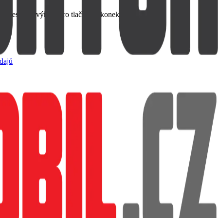
 přesnými výřezy pro tlačítka a konektory.
dajů