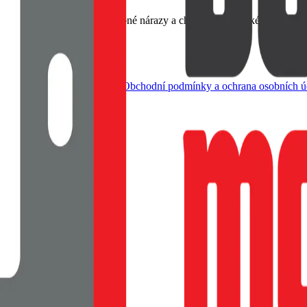
emný na dotek, Tlumí drobné nárazy a chrání rohy, Tenké provedení s
dle živnostenského zákona |
Obchodní podmínky a ochrana osobních ú