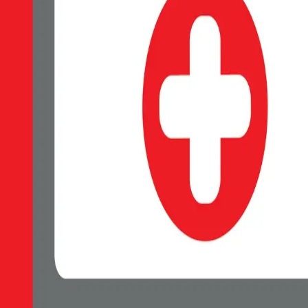
SWISSTEN Soft Joy silikonové pouzdro, Měkký soft-touch povrch příj
Skladem 1 ks u dodavatele
119 Kč
Do košíku
Petr Matyáš, IČ: 00705331, Právní forma: Fyzická osoba podnikající 