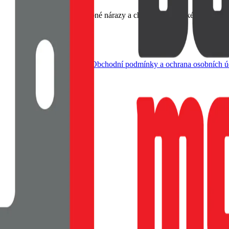
emný na dotek, Tlumí drobné nárazy a chrání rohy, Tenké provedení s
dle živnostenského zákona |
Obchodní podmínky a ochrana osobních ú