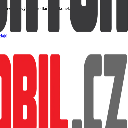
 přesnými výřezy pro tlačítka a konektory.
dajů