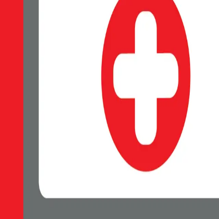
SWISSTEN Soft Joy silikonové pouzdro, Měkký soft-touch povrch příj
Skladem 1 ks u dodavatele
119 Kč
Do košíku
Petr Matyáš, IČ: 00705331, Právní forma: Fyzická osoba podnikající 