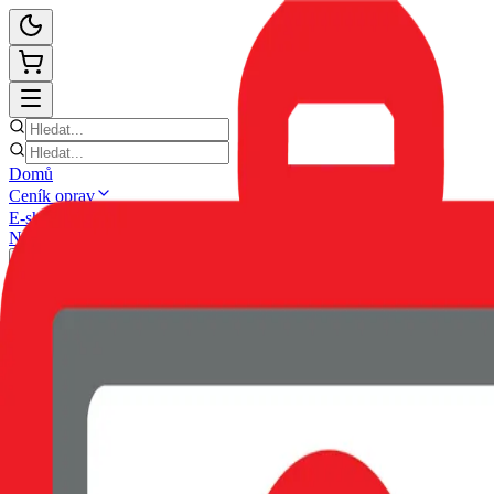
Domů
Ceník oprav
E-shop
Novinky
Kontakt
Zpět
POUZDRO SWISSTEN SOFT 
EAN:
8595217492417