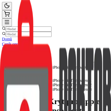
Domů
Ceník oprav
E-shop
Novinky
Kontakt
Zpět
Tactical TPU Kryt pro Apple
iPhone Air Transparent