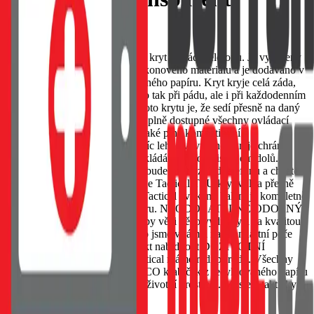
EAN:
8596311284601
Tactical TPU je tenký čirý TPU kryt na záda telefonu. Je vyrobený
z dokonale čirého pružného silikonového materiálu a je dodáváno v
ekologickém balení z recyklovaného papíru. Kryt kryje celá záda,
boky a rohy telefonu a chrání ho tak při pádu, ale i při každodenním
používání. Hlavním plusem tohoto krytu je, že sedí přesně na daný
typ telefonu a zároveň zůstávají plně dostupné všechny ovládací
prvky a konektory. Pouzdro je také plně kompatibilní s
bezdrátovými nabíječkami. Navíc lehce vyvýšené okraje chrání
displej telefonu v případě že pokládáte telefon displejem dolů.
Pokud preferujete kryt, který nebude rušit vzhled telefonu a chcete
aby byla vidět i barva telefonu, je Tactical TPU kryt volba přesně
pro vás. Navíc jak je u značky Tactical zvykem, balení je kompletně
vyrobeno z recyklovaného papíru. NEODOLATELNĚ ODOLNÝ
U nás v Tactical dbáme na to, aby věci něco vydržely a za kvalitou
svých výrobků si stojíme! Proto jsme v rámci nadstandartní péče
Tactical schopni na tento produkt nabídnout DOŽIVOTNÍ
ZÁRUKU. BE ECO My v Tactical máme rádi přírodu. Všechny
naše produkty jsou balené do ECO krabiček z recyklovaného papíru
tak, aby co nejméně zatěžovaly životní prostředí. Myslete takticky!
Skladem 1 ks