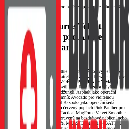
Tactical MagForce Velvet
Smoothie Kryt pro Apple
iPhone 14 Avatar
EAN:
8596311259487
Tactical MagForce Velvet Smoothie - Sametový bojový parťák pro
tvůj telefon. Když jsi v terénu, potřebuješ výbavu, která je tvrdá jako
hřebíky, ale zároveň hladká. STVOŘEN PRO BARVY Máš 8
barev ve své jednotce. Vyber si svůj kamuflážní vzor a splyň s
davem, nebo vynikni v městské džungli. Asphalt jako operační
černá Avatar jako modrý průzkumník Avocado pro viditelnou
zelenou Banana jako žlutý signál Bazooka jako operační šedá
Foggy pro krycí šedou Chilli pro červený poplach Pink Panther pro
jemnou růžovou MAGFORCE Tactical MagForce Velvet Smoothie
je vybaven funkcí MagSafe. Připravený na bezdrátové nabíjení nebo
další magnetické funkce MagSafe. MIL-STD-810 516 - BATTLE
TESTED Tactical MagForce Velvet Smoothie splňuje přísnou