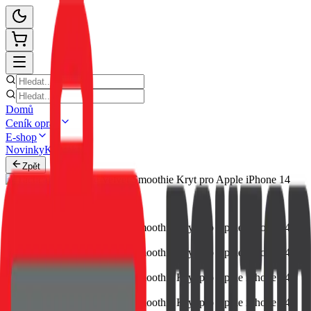
Domů
Ceník oprav
E-shop
Novinky
Kontakt
Zpět