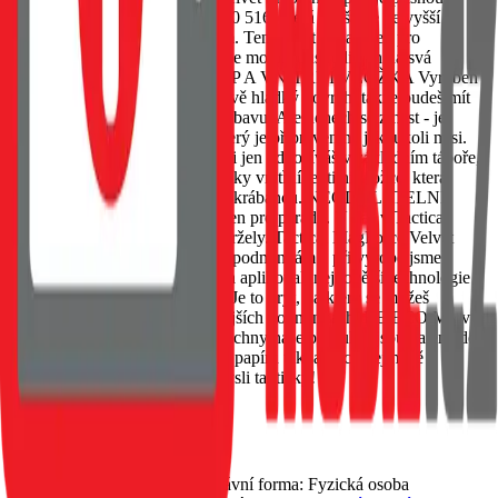
vojenskou normu MIL-STD-810 516, která zajišťuje nejvyšší
odolnost proti nárazům a pádům. Tento kryt je navržen pro
maximální ochranu tak, abyste se mohli soustředit jen na svá
každodenní dobrodružství. GRIP A VNITŘNÍ VLOŽKA Vyroben s
pečlivostí, tento kryt má sametově hladký povrch, takže budeš mít
pocit, jako bys držel měkkou výbavu. Ale nenech se zmást - je
vyrobený z tvrdého silikonu, který je připraven na jakoukoli misi.
Ať už jsi uprostřed akce, nebo si jen odpočíváš v základním táboře,
tento kryt ochrání tvůj telefon díky vnitřní textilní vložce, která
udržuje zadní část zařízení bez škrábanců. NEODOLATELNĚ
ODOLNÝ Tento kousek není jen pro parádu. U nás v Tactical
dbáme na to, aby věci něco vydržely. Tactical MagForce Velvet
Smoothie byl podroben tvrdým podmínkám a při výrobě jsme
použili velice odolné materiály a aplikovali nejnovější technologie
pro co nejlepší výstup ochrany. Je to kryt, na který se můžeš
spolehnout i v těch nejextrémnějších podmínkách. BE ECO My v
Tactical máme rádi přírodu. Všechny naše produkty jsou balené do
ECO krabiček z recyklovaného papíru tak, aby co nejméně
zatěžovaly životní prostředí. Mysli takticky!
Skladem 1 ks
439 Kč
Do košíku
Petr Matyáš, IČ: 00705331, Právní forma: Fyzická osoba