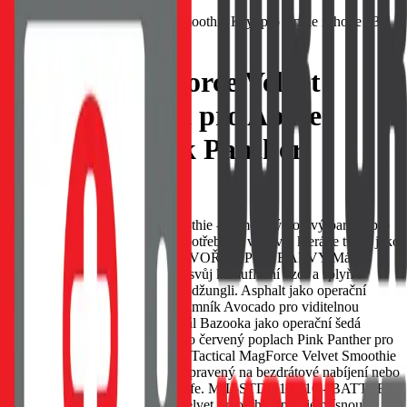
Tactical MagForce Velvet
Smoothie Kryt pro Apple
iPhone 13 Pink Panther
EAN:
8596311259821
Tactical MagForce Velvet Smoothie - Sametový bojový parťák pro
tvůj telefon. Když jsi v terénu, potřebuješ výbavu, která je tvrdá jako
hřebíky, ale zároveň hladká. STVOŘEN PRO BARVY Máš 8
barev ve své jednotce. Vyber si svůj kamuflážní vzor a splyň s
davem, nebo vynikni v městské džungli. Asphalt jako operační
černá Avatar jako modrý průzkumník Avocado pro viditelnou
zelenou Banana jako žlutý signál Bazooka jako operační šedá
Foggy pro krycí šedou Chilli pro červený poplach Pink Panther pro
jemnou růžovou MAGFORCE Tactical MagForce Velvet Smoothie
je vybaven funkcí MagSafe. Připravený na bezdrátové nabíjení nebo
další magnetické funkce MagSafe. MIL-STD-810 516 - BATTLE
TESTED Tactical MagForce Velvet Smoothie splňuje přísnou