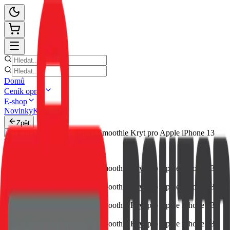
Domů
Ceník oprav
E-shop
Novinky
Kontakt
Zpět