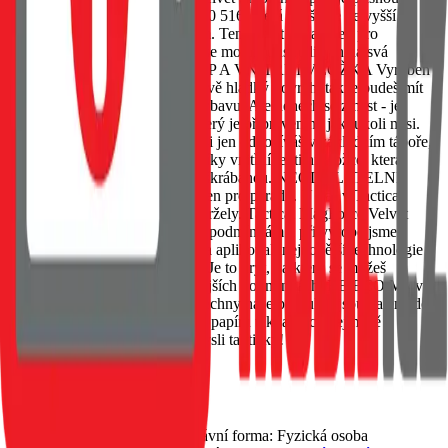
vojenskou normu MIL-STD-810 516, která zajišťuje nejvyšší
odolnost proti nárazům a pádům. Tento kryt je navržen pro
maximální ochranu tak, abyste se mohli soustředit jen na svá
každodenní dobrodružství. GRIP A VNITŘNÍ VLOŽKA Vyroben s
pečlivostí, tento kryt má sametově hladký povrch, takže budeš mít
pocit, jako bys držel měkkou výbavu. Ale nenech se zmást - je
vyrobený z tvrdého silikonu, který je připraven na jakoukoli misi.
Ať už jsi uprostřed akce, nebo si jen odpočíváš v základním táboře,
tento kryt ochrání tvůj telefon díky vnitřní textilní vložce, která
udržuje zadní část zařízení bez škrábanců. NEODOLATELNĚ
ODOLNÝ Tento kousek není jen pro parádu. U nás v Tactical
dbáme na to, aby věci něco vydržely. Tactical MagForce Velvet
Smoothie byl podroben tvrdým podmínkám a při výrobě jsme
použili velice odolné materiály a aplikovali nejnovější technologie
pro co nejlepší výstup ochrany. Je to kryt, na který se můžeš
spolehnout i v těch nejextrémnějších podmínkách. BE ECO My v
Tactical máme rádi přírodu. Všechny naše produkty jsou balené do
ECO krabiček z recyklovaného papíru tak, aby co nejméně
zatěžovaly životní prostředí. Mysli takticky!
Skladem 20 ks u dodavatele
439 Kč
Do košíku
Petr Matyáš, IČ: 00705331, Právní forma: Fyzická osoba