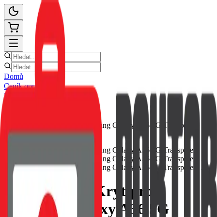
Domů
Ceník oprav
E-shop
Novinky
Kontakt
Zpět
Tactical TPU Kryt pro
Samsung Galaxy A36 5G