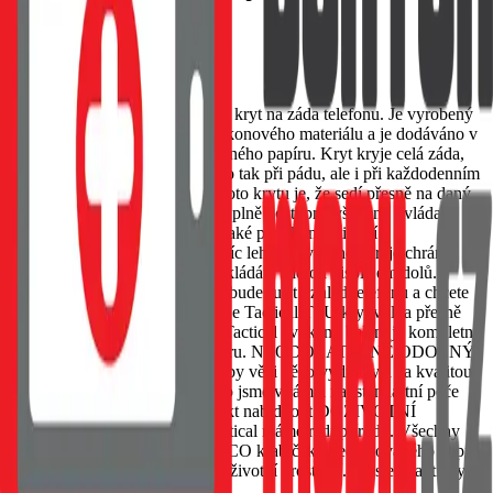
Transparent
EAN:
8596311272721
Tactical TPU je tenký čirý TPU kryt na záda telefonu. Je vyrobený
z dokonale čirého pružného silikonového materiálu a je dodáváno v
ekologickém balení z recyklovaného papíru. Kryt kryje celá záda,
boky a rohy telefonu a chrání ho tak při pádu, ale i při každodenním
používání. Hlavním plusem tohoto krytu je, že sedí přesně na daný
typ telefonu a zároveň zůstávají plně dostupné všechny ovládací
prvky a konektory. Pouzdro je také plně kompatibilní s
bezdrátovými nabíječkami. Navíc lehce vyvýšené okraje chrání
displej telefonu v případě že pokládáte telefon displejem dolů.
Pokud preferujete kryt, který nebude rušit vzhled telefonu a chcete
aby byla vidět i barva telefonu, je Tactical TPU kryt volba přesně
pro vás. Navíc jak je u značky Tactical zvykem, balení je kompletně
vyrobeno z recyklovaného papíru. NEODOLATELNĚ ODOLNÝ
U nás v Tactical dbáme na to, aby věci něco vydržely a za kvalitou
svých výrobků si stojíme! Proto jsme v rámci nadstandartní péče
Tactical schopni na tento produkt nabídnout DOŽIVOTNÍ
ZÁRUKU. BE ECO My v Tactical máme rádi přírodu. Všechny
naše produkty jsou balené do ECO krabiček z recyklovaného papíru
tak, aby co nejméně zatěžovaly životní prostředí. Myslete takticky!