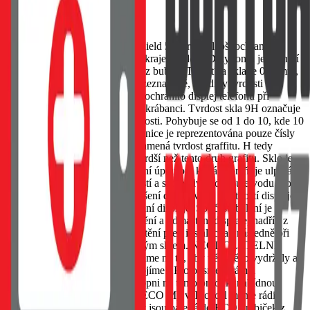
EAN:
8596311220869
Prémiové sklo Tactical Glass Shield 5D pro nejlepší ochranu
displeje. Sklo chrání i zahnuté okraje displeje. Díky tomu je přilnutí
k displeji telefonu perfektní a bez bublin. Tloušťka skla je 0,33mm,
na displeji je tak prakticky nerozeznatelné, ale díky tvrdosti 9H
dostatečně pevné a odolné, aby ochránilo displej telefonu při
nechtěném pádu, nebo lehčími škrábanci. Tvrdost skla 9H označuje
Mohova stupnice minerální tvrdosti. Pohybuje se od 1 do 10, kde 10
označuje tvrdost diamantu. Stupnice je reprezentována pouze čísly
bez přípony "H". Přípona H znamená tvrdost graffitu. H tedy
znamená, že ochranné sklo je tvrdší než tento druh grafitu. Sklo je
navíc pokryto z výroby oleofobní úpravou, která zabraňuje ulpívání
otisků prstů, velmi snadno se čistí a spolehlivě odpuzuje vodu. Po
instalaci skla nedochází ke zhoršení dotykových vlastností displeje
ani ke zkreslení barevného podání displeje. Součástí balení je
alkoholový ubrousek pro vyčistění a odmaštění displeje, hadřík z
mikrovlákna pro perfektní vyleštění před instalací a i následně při
používání telefonu s již nalepeným sklem. NEODOLATELNĚ
ODOLNÝ U nás v Tactical dbáme na to, aby věci něco vydržely a
za kvalitou svých výrobků si stojíme! Proto jsme v rámci
nadstandartní péče Tactical schopni na tento produkt nabídnout
DOŽIVOTNÍ ZÁRUKU. BE ECO My v Tactical máme rádi
přírodu. Všechny naše produkty jsou balené do ECO krabiček z