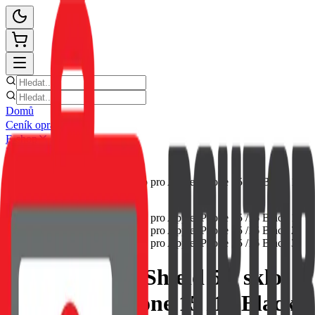
Domů
Ceník oprav
E-shop
Novinky
Kontakt
Zpět
Tactical Glass Shield 5D sklo
pro Apple iPhone 15 /16 Black