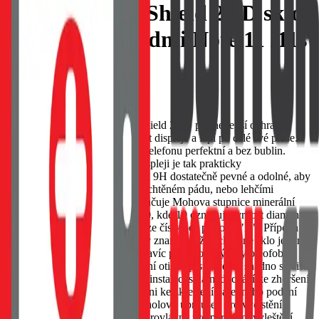
Tactical Glass Shield 2.5D sklo
pro Xiaomi Redmi Note 11 /11s
Clear
EAN:
8596311190223
Prémiové sklo Tactical Glass Shield 2.5D pro nejlepší ochranu
displeje. Sklo chrání rovnou část displeje a lepí po celé své ploše.
Díky tomu je přilnutí k displeji telefonu perfektní a bez bublin.
Tloušťka skla je 0,33mm, na displeji je tak prakticky
nerozeznatelné, ale díky tvrdosti 9H dostatečně pevné a odolné, aby
ochránilo displej telefonu při nechtěném pádu, nebo lehčími
škrábanci. Tvrdost skla 9H označuje Mohova stupnice minerální
tvrdosti. Pohybuje se od 1 do 10, kde 10 označuje tvrdost diamantu.
Stupnice je reprezentována pouze čísly bez přípony "H". Přípona H
znamená tvrdost graffitu. H tedy znamená, že ochranné sklo je tvrdší
než tento druh grafitu. Sklo je navíc pokryto z výroby oleofobní
úpravou, která zabraňuje ulpívání otisků prstů, velmi snadno se čistí
a spolehlivě odpuzuje vodu. Po instalaci skla nedochází ke zhoršení
dotykových vlastností displeje ani ke zkreslení barevného podání
displeje. Součástí balení je alkoholový ubrousek pro vyčistění a
odmaštění displeje, hadřík z mikrovlákna pro perfektní vyleštění