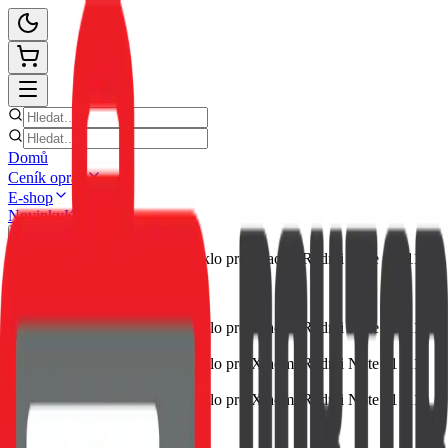
Domů
Ceník oprav
E-shop
Novinky
Kontakt
Zpět