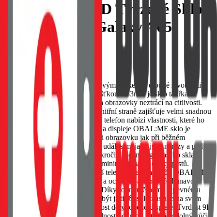
OBAL:ME 2.5D Tvrzené Sklo
pro Samsung Galaxy A05s
Clear
EAN:
8596311238314
OBAL:ME tvrzené sklo je klíčovým prvkem k dlouhé životnosti a
ochrany vašeho telefonu. S tloušťkou 0,33mm je sklo takřka
neznatelné na dotek a tak plocha obrazovky neztrácí na citlivosti.
Vyvážené množství lepidla na vnitřní straně zajišťuje velmi snadnou
a rychlou instalaci. Naše sklo na telefon nabízí vlastnosti, které ho
dělají nepostradatelným: Ochrana displeje OBAL:ME sklo je
navrženo tak, aby ochránilo Vaši obrazovku jak při běžném
používaní, tak před nečekanými událostmi jako jsou nárazy a pády.
Odolnost vůči otiskům Díky pokročilé technologii našeho skla si
užijete krystalicky čistý obraz a minimalizované otisky prstů.
Ochrana očí Chráníme nejen váš telefon, ale i vaše oči. OBAL:ME
sklo redukuje nepříjemné záření a ochrání vaše oči před únavou.
Lepící vrstva po celé ploše skla Díky rovnoměrnému a pevnému
přilnutí na obrazovku si můžete být jisti, že sklo zůstane na svém
místě a nebude ovlivňovat citlivost dotykového displeje. Tvrdost 9H
Tvrdost 9H je označení pro odolnost povrchu, který je odolný vůči