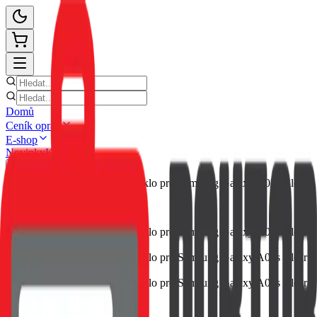
Domů
Ceník oprav
E-shop
Novinky
Kontakt
Zpět