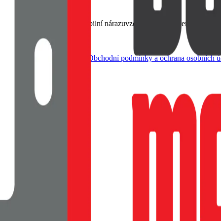
vzhled smartphone, Flexibilní nárazuvzdorný TPU materiál, Tenké a l
dle živnostenského zákona |
Obchodní podmínky a ochrana osobních ú