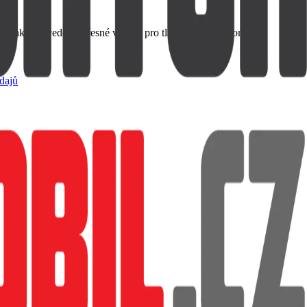
ehké provedení, Přesné výřezy pro tlačítka a konektory.
dajů