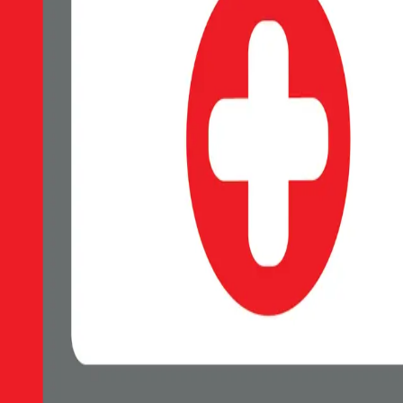
EAN:
8595217497603
SWISSTEN Clear Jelly ochranné pouzdro, Průhledný design zachovává 
Nedostupné
89 Kč
Petr Matyáš, IČ: 00705331, Právní forma: Fyzická osoba podnikající 