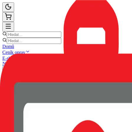
Domů
Ceník oprav
E-shop
Novinky
Kontakt
Zpět
POUZDRO SWISSTEN CLEAR