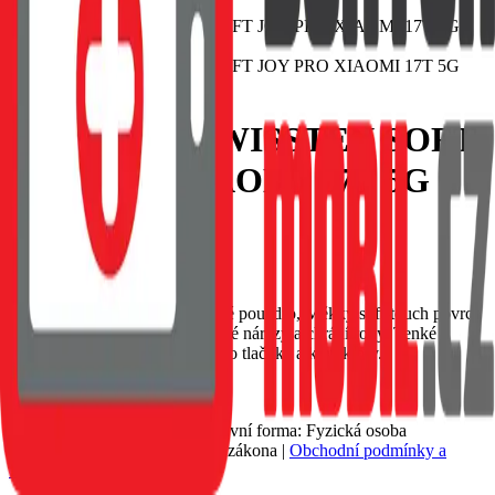
POUZDRO SWISSTEN SOFT
JOY PRO XIAOMI 17T 5G
ČERNÉ
EAN:
8595217497887
SWISSTEN Soft Joy silikonové pouzdro, Měkký soft-touch povrch
příjemný na dotek, Tlumí drobné nárazy a chrání rohy, Tenké
provedení s přesnými výřezy pro tlačítka a konektory.
Nedostupné
119 Kč
Petr Matyáš, IČ: 00705331, Právní forma: Fyzická osoba
podnikající dle živnostenského zákona |
Obchodní podmínky a
ochrana osobních údajů