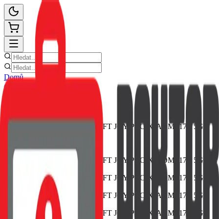
Domů
Ceník oprav
E-shop
Novinky
Kontakt
Zpět