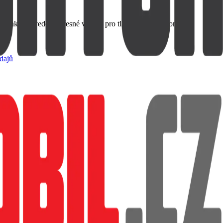
ehké provedení, Přesné výřezy pro tlačítka a konektory.
dajů