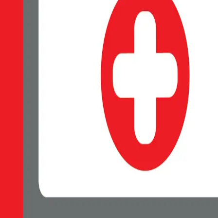
EAN:
8595217498617
SWISSTEN Clear Jelly ochranné pouzdro, Průhledný design zachovává 
Nedostupné
89 Kč
Petr Matyáš, IČ: 00705331, Právní forma: Fyzická osoba podnikající 