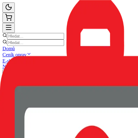
Domů
Ceník oprav
E-shop
Novinky
Kontakt
Zpět
POUZDRO SWISSTEN CLEAR