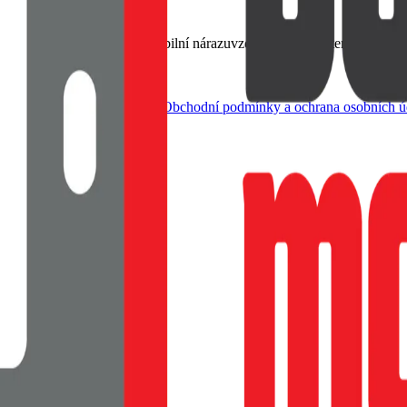
vzhled smartphone, Flexibilní nárazuvzdorný TPU materiál, Tenké a l
dle živnostenského zákona |
Obchodní podmínky a ochrana osobních ú