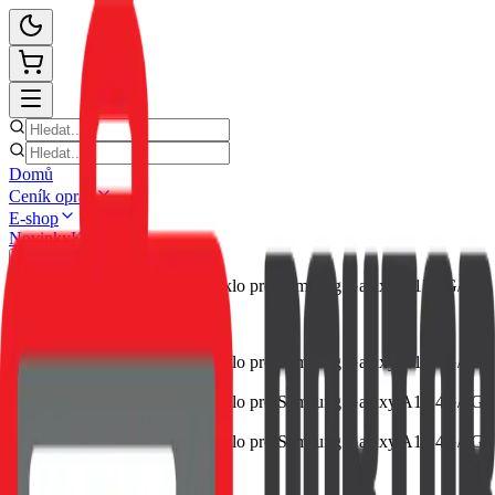
Domů
Ceník oprav
E-shop
Novinky
Kontakt
Zpět