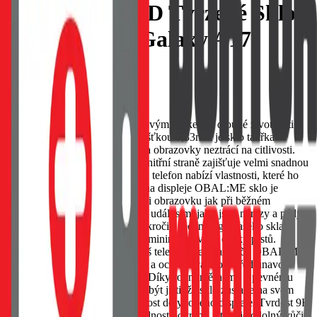
OBAL:ME 2.5D Tvrzené Sklo
pro Samsung Galaxy A17
4G/5G Clear
EAN:
8596311287954
OBAL:ME tvrzené sklo je klíčovým prvkem k dlouhé životnosti a
ochrany vašeho telefonu. S tloušťkou 0,33mm je sklo takřka
neznatelné na dotek a tak plocha obrazovky neztrácí na citlivosti.
Vyvážené množství lepidla na vnitřní straně zajišťuje velmi snadnou
a rychlou instalaci. Naše sklo na telefon nabízí vlastnosti, které ho
dělají nepostradatelným: Ochrana displeje OBAL:ME sklo je
navrženo tak, aby ochránilo Vaši obrazovku jak při běžném
používaní, tak před nečekanými událostmi jako jsou nárazy a pády.
Odolnost vůči otiskům Díky pokročilé technologii našeho skla si
užijete krystalicky čistý obraz a minimalizované otisky prstů.
Ochrana očí Chráníme nejen váš telefon, ale i vaše oči. OBAL:ME
sklo redukuje nepříjemné záření a ochrání vaše oči před únavou.
Lepící vrstva po celé ploše skla Díky rovnoměrnému a pevnému
přilnutí na obrazovku si můžete být jisti, že sklo zůstane na svém
místě a nebude ovlivňovat citlivost dotykového displeje. Tvrdost 9H
Tvrdost 9H je označení pro odolnost povrchu, který je odolný vůči