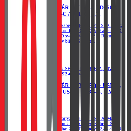
SWISSTEN CL ADAPTÉR 2x USB-C PD, 50W
ČERNÝ + KABEL USB-C / USB-C, 1 M
Autonabíječka Swissten 50W s kabelem, Porty: 2× USB-C, Max.
výkon USB-C1: 20W, Max. výkon USB-C2: 30W, Kabel: USB-
C/USB-C 1 m 60W, Modré LED světlo, Váha: 26 g, Rozměry:
Průměr 3,08 × 6,43 cm. Baleno v blistru Swissten.
479
Kč
Skladem 1 ks u dodavatele
Do košíku
SWISSTEN CL ADAPTÉR USB-C PD + USB-A,
20W ČERNÝ + KABEL USB-C / USB-C, 1 M
409
Kč
Skladem 1 ks u dodavatele
Autonabíječka Swissten 20W, Porty: USB-C + USB-A, Max.
výkon USB-C: 20W, Max. výkon USB-A: 18W, Kabel USB-
C/USB-C 1m 60W v balení, Váha: 25 g, Rozměry: (2,43 × 2,43 ×