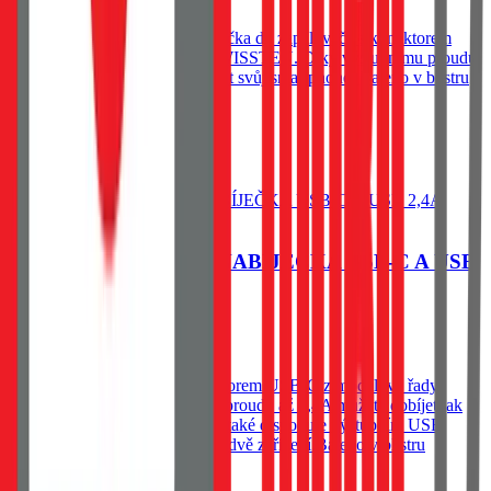
Kvalitně zpracovaná autonabíječka do zapalovače s konektorem
microUSB z modelové řady SWISSTEN. Díky výstupnímu proudu
1A můžete bez problémů dobíjet svůj smartphone. Baleno v blistru
Swissten.
239
Kč
Skladem 1 ks u dodavatele
Do košíku
SWISSTEN CL AUTONABÍJEČKA USB-C A USB
2,4A POWER
299
Kč
Skladem 1 ks u dodavatele
Kvalitní autonabíječka s konektorem USB-C z modelové řady
SWISSTEN.Díky výstupnímu proudu až 2,4A můžete dobíjet jak
smartphone,tak i tablet. Přístroj také disponuje výstupním USB
portem,který umožní dobíjet až dvě zařízení.Baleno v blistru
Swissten.