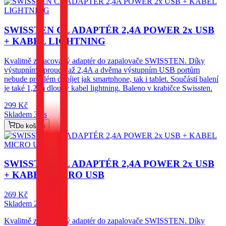
SWISSTEN CL ADAPTÉR 2,4A POWER 2x USB
+ KABEL LIGHTNING
Kvalitně zpracovaný adaptér do zapalovače SWISSTEN. Díky
výstupnímu proudu až 2,4A a dvěma výstupním USB portům
nebude problém dobíjet jak smartphone, tak i tablet. Součástí balení
je také 1,2 m dlouhý kabel lightning. Baleno v krabičce Swissten.
299
Kč
Skladem 3 ks
Do košíku
SWISSTEN CL ADAPTÉR 2,4A POWER 2x USB
+ KABEL MICRO USB
269
Kč
Skladem 2 ks
Kvalitně zpracovaný adaptér do zapalovače SWISSTEN. Díky