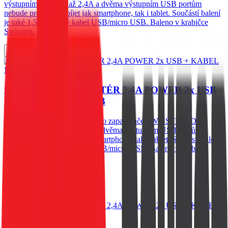
výstupnímu proudu až 2,4A a dvěma výstupním USB portům
nebude problém dobíjet jak smartphone, tak i tablet. Součástí balení
je také 1,5 m dlouhý kabel USB/micro USB. Baleno v krabičce
Swissten.
Do košíku
SWISSTEN CL ADAPTÉR 2,4A POWER 2x USB
+ KABEL MICRO USB
Kvalitně zpracovaný adaptér do zapalovače SWISSTEN. Díky
výstupnímu proudu až 2,4A a dvěma výstupním USB portům
nebude problém dobíjet jak smartphone, tak i tablet. Součástí balení
je také 1,5 m dlouhý kabel USB/micro USB. Baleno v krabičce
Swissten.
269
Kč
Skladem 2 ks
Do košíku