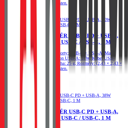
4,93 cm). Baleno v blistru Swissten.
Do košíku
SWISSTEN CL ADAPTÉR USB-C PD + USB-A,
20W ČERNÝ + KABEL USB-C / USB-C, 1 M
Autonabíječka Swissten 20W, Porty: USB-C + USB-A, Max.
výkon USB-C: 20W, Max. výkon USB-A: 18W, Kabel USB-
C/USB-C 1m 60W v balení, Váha: 25 g, Rozměry: (2,43 × 2,43 ×
4,93 cm). Baleno v blistru Swissten.
409
Kč
Skladem 1 ks u dodavatele
Do košíku
SWISSTEN CL ADAPTÉR USB-C PD + USB-A,
38W ČERNÝ + KABEL USB-C / USB-C, 1 M