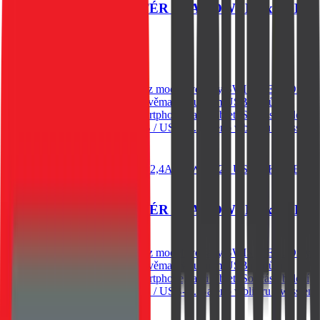
SWISSTEN CL ADAPTÉR 2,4A POWER 2x USB
+ KABEL USB-C
299
Kč
Skladem 1 ks
Kvalitní adaptér do zapalovače z modelové řady SWISSTEN. Díky
výstupnímu proudu až 2,4A a dvěma výstupním USB portům
nebude problém dobíjet jak smartphone, tak i tablet. Součástí balení
je také 1,2 m dlouhý kabel USB / USB-C. Baleno v blistru Swissten
Do košíku
SWISSTEN CL ADAPTÉR 2,4A POWER 2x USB
+ KABEL USB-C
Kvalitní adaptér do zapalovače z modelové řady SWISSTEN. Díky
výstupnímu proudu až 2,4A a dvěma výstupním USB portům
nebude problém dobíjet jak smartphone, tak i tablet. Součástí balení
je také 1,2 m dlouhý kabel USB / USB-C. Baleno v blistru Swissten
299
Kč