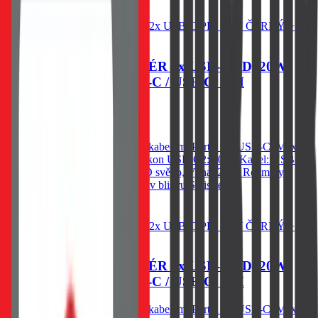
Do košíku
SWISSTEN CL ADAPTÉR 2x USB-C PD, 20W
ČERNÝ + KABEL USB-C / USB-C, 1 M
409
Kč
Skladem 1 ks u dodavatele
Autonabíječka Swissten 20W s kabelem, Porty: 2× USB-C, Max.
výkon USB-C1: 20W, Max. výkon USB-C2: 20W, Kabel: USB-
C/USB-C 1m 60W, Modré LED světlo, Váha: 26 g, Rozměry:
Průměr 2,43 × 4,93 cm. Baleno v blistru Swissten.
Do košíku
SWISSTEN CL ADAPTÉR 2x USB-C PD, 20W
ČERNÝ + KABEL USB-C / USB-C, 1 M
Autonabíječka Swissten 20W s kabelem, Porty: 2× USB-C, Max.