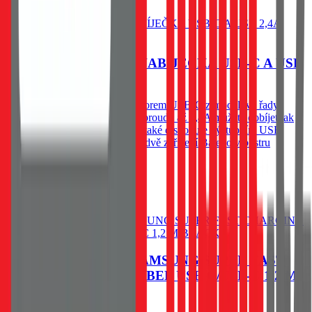
Do košíku
SWISSTEN CL AUTONABÍJEČKA USB-C A USB
2,4A POWER
Kvalitní autonabíječka s konektorem USB-C z modelové řady
SWISSTEN.Díky výstupnímu proudu až 2,4A můžete dobíjet jak
smartphone,tak i tablet. Přístroj také disponuje výstupním USB
portem,který umožní dobíjet až dvě zařízení.Baleno v blistru
Swissten.
299
Kč
Skladem 1 ks u dodavatele
Do košíku
SWISSTEN CL PRO SAMSUNG SUPER FAST
CHARGING 25W + KABEL USB-C/USB-C 1,2 M
BLACK