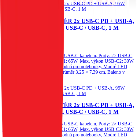
SWISSTEN CL ADAPTÉR 2x USB-C PD + USB-A,
95W ČERNÝ + KABEL USB-C / USB-C, 1 M
709
Kč
Nedostupné
Autonabíječka Swissten 95W s USB-C kabelem, Porty: 2× USB-C
+ USB-A, Max. výkon USB-C1: 65W, Max. výkon USB-C2: 30W,
Max. výkon USB-A: 30W, Vhodná pro notebooky, Modré LED
světlo, Váha: 30 g, Rozměry: Průměr 3,25 × 7,39 cm. Baleno v
blistru Swissten.
SWISSTEN CL ADAPTÉR 2x USB-C PD + USB-A,
95W ČERNÝ + KABEL USB-C / USB-C, 1 M
Autonabíječka Swissten 95W s USB-C kabelem, Porty: 2× USB-C
+ USB-A, Max. výkon USB-C1: 65W, Max. výkon USB-C2: 30W,
Max. výkon USB-A: 30W, Vhodná pro notebooky, Modré LED