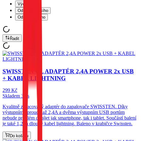
Výchozí
Od nejlevnějšího
Od nejdražšího
Řadit
SWISSTEN CL ADAPTÉR 2,4A POWER 2x USB
+ KABEL LIGHTNING
299
Kč
Skladem 3 ks
Kvalitně zpracovaný adaptér do zapalovače SWISSTEN. Díky
výstupnímu proudu až 2,4A a dvěma výstupním USB portům
nebude problém dobíjet jak smartphone, tak i tablet. Součástí balení
je také 1,2 m dlouhý kabel lightning. Baleno v krabičce Swissten.
Do košíku