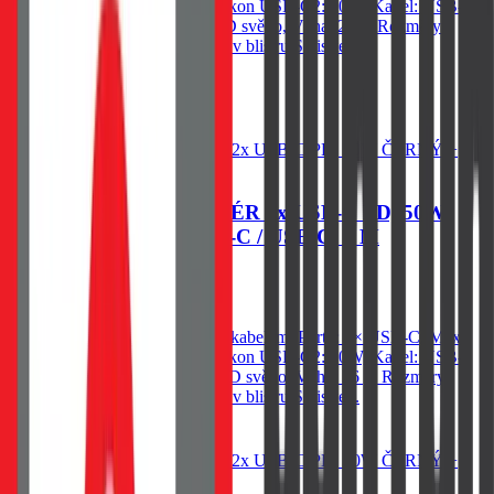
výkon USB-C1: 20W, Max. výkon USB-C2: 20W, Kabel: USB-
C/USB-C 1m 60W, Modré LED světlo, Váha: 26 g, Rozměry:
Průměr 2,43 × 4,93 cm. Baleno v blistru Swissten.
409
Kč
Skladem 1 ks u dodavatele
Do košíku
SWISSTEN CL ADAPTÉR 2x USB-C PD, 50W
ČERNÝ + KABEL USB-C / USB-C, 1 M
479
Kč
Skladem 1 ks u dodavatele
Autonabíječka Swissten 50W s kabelem, Porty: 2× USB-C, Max.
výkon USB-C1: 20W, Max. výkon USB-C2: 30W, Kabel: USB-
C/USB-C 1 m 60W, Modré LED světlo, Váha: 26 g, Rozměry:
Průměr 3,08 × 6,43 cm. Baleno v blistru Swissten.
Do košíku