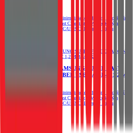
549
Kč
Skladem 1 ks u dodavatele
Elegantní metalický adaptér v minimalistickém designu s dobíjecím
formátem SAMSUNG Super Fast Charging 25W s celkovým
výkonem 35W a kabelem USB-C/USB-C. Baleno v blistru
SWISSTEN.
Do košíku
SWISSTEN CL PRO SAMSUNG SUPER FAST
CHARGING 25W + KABEL USB-C/USB-C 1,2 M
BLACK
Elegantní metalický adaptér v minimalistickém designu s dobíjecím
formátem SAMSUNG Super Fast Charging 25W s celkovým
výkonem 35W a kabelem USB-C/USB-C. Baleno v blistru
SWISSTEN.
549
Kč
Skladem 1 ks u dodavatele
Do košíku