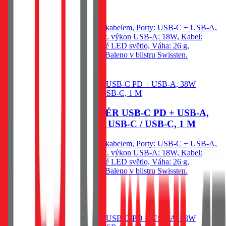
459
Kč
Skladem 1 ks u dodavatele
Autonabíječka Swissten 38W s kabelem, Porty: USB-C + USB-A,
Max. výkon USB-C: 20W, Max. výkon USB-A: 18W, Kabel:
USB-C/USB-C 1m 60W, Modré LED světlo, Váha: 26 g,
Rozměry: Průměr 3 × 6,43 cm. Baleno v blistru Swissten.
Do košíku
SWISSTEN CL ADAPTÉR USB-C PD + USB-A,
38W ČERNÝ + KABEL USB-C / USB-C, 1 M
Autonabíječka Swissten 38W s kabelem, Porty: USB-C + USB-A,
Max. výkon USB-C: 20W, Max. výkon USB-A: 18W, Kabel:
USB-C/USB-C 1m 60W, Modré LED světlo, Váha: 26 g,
Rozměry: Průměr 3 × 6,43 cm. Baleno v blistru Swissten.
459
Kč
Skladem 1 ks u dodavatele
Do košíku