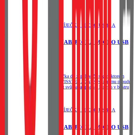
529
Kč
Skladem 1 ks u dodavatele
Do košíku
SWISSTEN CL AUTONABÍJEČKA MICRO USB
1A POWER
239
Kč
Skladem 1 ks u dodavatele
Kvalitně zpracovaná autonabíječka do zapalovače s konektorem
microUSB z modelové řady SWISSTEN. Díky výstupnímu proudu
1A můžete bez problémů dobíjet svůj smartphone. Baleno v blistru
Swissten.
Do košíku
SWISSTEN CL AUTONABÍJEČKA MICRO USB
1A POWER