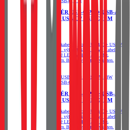
SWISSTEN CL ADAPTÉR USB-C PD + USB-A,
63W ČERNÝ + KABEL USB-C / USB-C, 1 M
529
Kč
Skladem 1 ks u dodavatele
Autonabíječka Swissten 63W s kabelem, Porty: USB-C + USB-A,
Max. výkon USB-C: 45W, Max. výkon USB-A: 18W, Kabel:
USB-C/USB-C 1m 60W, Modré LED světlo, Váha: 28 g,
Rozměry: Průměr 3,25 × 7,39 cm. Baleno v blistru Swissten.
Do košíku
SWISSTEN CL ADAPTÉR USB-C PD + USB-A,
63W ČERNÝ + KABEL USB-C / USB-C, 1 M
Autonabíječka Swissten 63W s kabelem, Porty: USB-C + USB-A,
Max. výkon USB-C: 45W, Max. výkon USB-A: 18W, Kabel:
USB-C/USB-C 1m 60W, Modré LED světlo, Váha: 28 g,
Rozměry: Průměr 3,25 × 7,39 cm. Baleno v blistru Swissten.