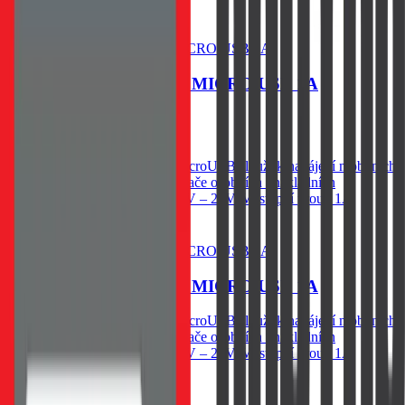
Skladem 1 ks
Do košíku
CL AUTONABÍJEČKA MICRO USB 1A
179
Kč
Skladem 1 ks u dodavatele
Autonabíječka s konektorem microUSB slouží k napájení mobilních
telefonů z cigaretového zapalovače osobních i nákladních
automobilů. Napájecí napětí 12V – 24V. Výstupní proud 1A
Do košíku
CL AUTONABÍJEČKA MICRO USB 1A
Autonabíječka s konektorem microUSB slouží k napájení mobilních
telefonů z cigaretového zapalovače osobních i nákladních
automobilů. Napájecí napětí 12V – 24V. Výstupní proud 1A
179
Kč
Skladem 1 ks u dodavatele