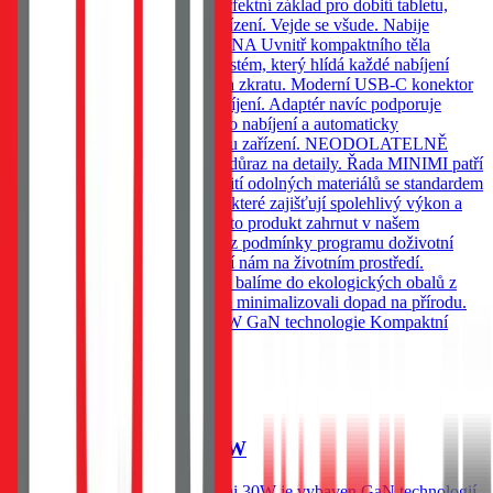
vyšší účinnost. Výkon 30W, perfektní základ pro dobití tabletu,
iPhonu, Androidu i menších zařízení. Vejde se všude. Nabije
cokoliv*. VÝSTUP A OCHRANA Uvnitř kompaktního těla
pracuje inteligentní ochranný systém, který hlídá každé nabíjení
proti přepětí, přetížení, přehřátí a zkratu. Moderní USB-C konektor
umožňuje rychlé a efektivní nabíjení. Adaptér navíc podporuje
širokou škálu standardů rychlého nabíjení a automaticky
přizpůsobuje výkon připojenému zařízení. NEODOLATELNĚ
ODOLNÝ V Tactical klademe důraz na detaily. Řada MINIMI patří
ke špičce ve své třídě díky použití odolných materiálů se standardem
UL94 a moderních technologií, které zajišťují spolehlivý výkon a
dlouhou životnost. Proto je i tento produkt zahrnut v našem
programu doživotní záruky. *Viz podmínky programu doživotní
záruky Tactical. BE ECO Záleží nám na životním prostředí.
Všechny naše produkty Tactical balíme do ekologických obalů z
recyklovaného papíru, abychom minimalizovali dopad na přírodu.
KLÍČOVÉ VLASTNOSTI 30W GaN technologie Kompaktní
velikost
Do košíku
Tactical Minimi GaN 30W
Kapesní adaptér, Tactical Minimi 30W je vybaven GaN technologií,