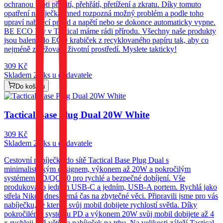
ochranou proti přebití, přehřátí, přetížení a zkratu. Díky tomuto
opatření nabíječka ihned rozpozná možný problém a podle toho
upraví nabíjecí proud a napětí nebo se dokonce automaticky vypne.
BE ECO My v Tactical máme rádi přírodu. Všechny naše produkty
jsou balené do ECO krabiček z recyklovaného papíru tak, aby co
nejméně zatěžovaly životní prostředí. Myslete takticky!
309
Kč
Skladem 20 ks u dodavatele
Do košíku
Tactical Base Plug Dual 20W White
309
Kč
Skladem 20 ks u dodavatele
Cestovní nabíječka do sítě Tactical Base Plug Dual s
minimalistickým designem, výkonem až 20W a pokročilým
systémem PD/QC3.0 pro rychlé a bezpečné dobíjení. Vše
produkováno jedním USB-C a jedním, USB-A portem. Rychlá jako
střela Nikdo dnes nemá čas na zbytečné věci. Připravili jsme pro vás
nabíječku, se kterou svůj mobil dobijete rychlostí světla. Díky
pokročilému systému PD a výkonem 20W svůj mobil dobijete až 4
x rychleji než většina nabíječek na trhu. Na velikosti záleží Tactical