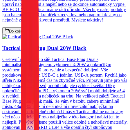
upraví nabíjecí proud a napětí nebo se dokonce automaticky vypne.
BE ECO My v Tactical máme rádi přírodu. Všechny naše produkty
jsou balené do ECO krabiček z recyklovaného papíru tak, aby co
nejméně zatěžovaly životní prostředí. Myslete takticky!
Do košíku
Tactical Base Plug Dual 20W Black
Cestovní nabíječka do sítě Tactical Base Plug Dual s
minimalistickým designem, výkonem až 20W a pokročilým
systémem PD/QC3.0 pro rychlé a bezpečné dobíjení. Vše
produkováno jedním USB-C a jedním, USB-A portem. Rychlá jako
střela Nikdo dnes nemá čas na zbytečné věci. Připravili jsme pro vás
nabíječku, se kterou svůj mobil dobijete rychlostí světla. Díky
pokročilému systému PD a výkonem 20W svůj mobil dobijete až 4
x rychleji než většina nabíječek na trhu. Na velikosti záleží Tactical
Base Plug Dual je tak malá, že vám v batohu zabere minimálně
místa. 48g a 80mm z ní dělá ideální univerzální nabíječku na
cestování. Neodolatelně odolná U nás v Tactical dbáme na to, aby
věci něco vydržely. Proto nabíječka v této kategorii nabízí jen to
nejlepší. Při výrobě jsme použili velice odolné a nehořlavé materiály,
aplikovali STANDARD UL94 a vše opatřili čtyř stupňovou