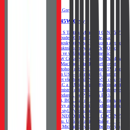
Do košíku
Tactical Microgrid GaN 45W Grey
Dobij noťas, tablet nebo telefon. S Tactical Microgrid GaN 45W už
druhou nabíječku potřebovat nebudeš. Gallium Nitride, GaN
technologie Technologie, která poskytuje vysoký výkon a zároveň
umožňuje zachovat velmi kompaktní rozměry nabíječky. Oproti
ostatním nabíječkám má výhodu ve vyšší účinnosti, menších
rozměrech a delší životnosti. 45W Celkový výkon nabíječky 45W
Ti zaručí, že můžeš nabíjet svůj MacBook Air, iPad nebo ostatní
notebooky a tablety s podporou tohoto nabíjení. Výkon 45W není
sdílený. To znamená, že na jeden USB-C port utáhneš skutečně
celých 45W a neudává jen součet všech portů. Nabíječka celkem
disponuje dvěma porty: 1xUSB-C a 1xUSB-A port. Rychlonabíjecí
standardy Tactical Microgrid je mistr v univerzálnosti. Podporuje
celou škálu rychlonabíjecích standardů. Od PPS, přes PD3.0,
QC3.0, Samsung, AFC, Huawei, BC1.2, až po Apple. Originální
styl Tactical Pečlivě vybrané barvy a styl se odlišuje od ostatních a
zároveň doplňuje tvůj jedinečný styl. Vyber si ze dvou barev.
Nevšední žlutá nebo krutě šedá. NEODOLATELNĚ ODOLNÝ
Tento kousek není jen pro parádu. U nás v Tactical dbáme na to,
aby věci něco vydržely. Tactical Microgrid byl podroben tvrdým