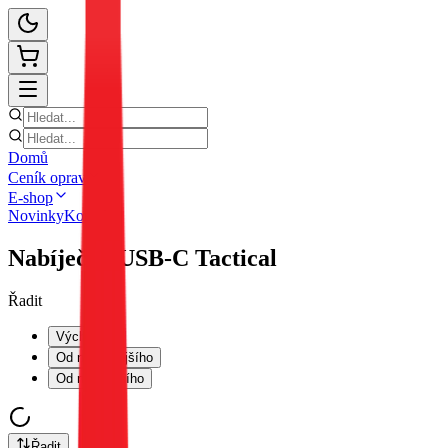
Domů
Ceník oprav
E-shop
Novinky
Kontakt
Nabíječky USB-C Tactical
Řadit
Výchozí
Od nejlevnějšího
Od nejdražšího
Řadit