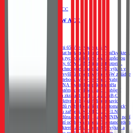
Do košíku
Tactical Minimi GaN 65W ACC
759
Kč
Skladem 20 ks u dodavatele
Cestovní adaptér, Tactical Minimi 65W je vybaven GaN
technologií, která umožňuje dostat brutální výkon do krabičky, která
se vejde do přihrádky. Vybavena rychlonabíjením, čtyř stupňovou
ochranou a třemi nabíjecími porty. 65W GaN Minimal footprint.
Serious power. Moderní GaN technologie znamená vyšší výkon v
menším těle. Méně zahřívání. A vyšší účinnost. Výkon 65W zvládne
bez problémů telefon, tablet i notebook. Vejde se všude. Nabije
cokoliv*. VÝSTUP A OCHRANA Uvnitř kompaktního těla
pracuje inteligentní ochranný systém, který hlídá každé nabíjení
proti přepětí, přetížení, přehřátí a zkratu. 1 USB-A a 2 USB-C
konektory umožňují rychlé a efektivní nabíjení. Adaptér navíc
podporuje širokou škálu standardů rychlého nabíjení a automaticky
přizpůsobuje výkon připojenému zařízení. NEODOLATELNĚ
ODOLNÝ V Tactical klademe důraz na detaily. Řada MINIMI patří
ke špičce ve své třídě díky použití odolných materiálů se standardem
UL94 a moderních technologií, které zajišťují spolehlivý výkon a
dlouhou životnost. Proto je i tento produkt zahrnut v našem