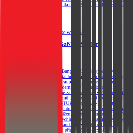
GaN technologie Kompaktní velikost 2 USB-C port 1 USB-A port
709
Kč
Skladem 20 ks u dodavatele
Do košíku
Tactical FlashBang 2.0 GaN 65W White
709
Kč
Skladem 20 ks u dodavatele
Cestovní adaptér, Tactical FlashBang 2.0 65W je vybaven GaN
technologií, která umožňuje dostat brutální výkon do malé skořápky.
Vybavena rychlonabíjením, čtyř stupňovou ochranou a třemi
nabíjecími porty. 65W GaN Moderní GaN technologie znamená
vyšší výkon v menším těle. Méně zahřívání. A má vyšší účinnost.
Výkon 65W zvládne bez problémů telefon, tablet i notebook. Vejde
se všude. Nabije cokoliv*. VÝSTUP A OCHRANA Uvnitř
kompaktního těla pracuje inteligentní ochranný systém, který hlídá
každé nabíjení proti přepětí, přetížení, přehřátí a zkratu. 1 USB-A a
2 USB-C konektory umožňují rychlé a efektivní nabíjení. Adaptér
navíc podporuje širokou škálu standardů rychlého nabíjení a
automaticky přizpůsobuje výkon připojenému zařízení.