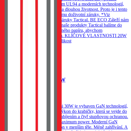
odolných materiálů se standardem UL94 a moderních technologií,
které zajišťují spolehlivý výkon a dlouhou životnost. Proto je i tento
produkt zahrnut v našem programu doživotní záruky. *Viz
podmínky programu doživotní záruky Tactical. BE ECO Záleží nám
na životním prostředí. Všechny naše produkty Tactical balíme do
ekologických obalů z recyklovaného papíru, abychom
minimalizovali dopad na přírodu. KLÍČOVÉ VLASTNOSTI 20W
GaN technologie Kompaktní velikost
319
Kč
Skladem 20 ks u dodavatele
Do košíku
Tactical Minimi GaN 30W
359
Kč
Skladem 20 ks u dodavatele
Kapesní adaptér, Tactical Minimi 30W je vybaven GaN technologií,
která umožňuje dostat brutální výkon do krabičky, která se vejde do
každé kapsy. Vybavena rychlonabíjením a čtyř stupňovou ochranou.
30W GaN Minimal footprint. Maximum power. Moderní GaN
technologie znamená vyšší výkon v menším těle. Méně zahřívání. A