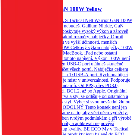
Tactical Nett Warrior GaN 100W Yellow
Dobij noťas, tablet nebo telefon. S Tactical Nett Warrior GaN 100W
už druhou nabíječku potřebovat nebudeš. Gallium Nitride, GaN
technologie Technologie, která poskytuje vysoký výkon a zároveň
umožňuje zachovat velmi kompaktní rozměry nabíječky. Oproti
ostatním nabíječkám má výhodu ve vyšší účinnosti, menších
rozměrech a delší životnosti. 100W Celkový výkon nabíječky 100W
Ti zaručí, že můžeš nabíjet svůj MacBook, iPad nebo ostatní
notebooky a tablety s podporou tohoto nabíjení. Výkon 100W není
sdílený. To znamená, že na jeden USB-C port utáhneš skutečně
celých 100W a neudává jen součet všech portů. Nabíječka celkem
disponuje třemi porty: 2xUSB-C a 1xUSB-A port. Rychlonabíjecí
standardy Tactical Nett Warrior je mistr v univerzálnosti. Podporuje
celou škálu rychlonabíjecích standardů. Od PPS, přes PD3.0,
QC3.0, Samsung, AFC, Huawei, BC1.2, až po Apple. Originální
styl Tactical Pečlivě vybraná barva a styl se odlišuje od ostatních a
zároveň doplňuje tvůj jedinečný styl. Vyber si svou nevšední žlutou
a odliš se. NEODOLATELNĚ ODOLNÝ Tento kousek není jen
pro parádu. U nás v Tactical dbáme na to, aby věci něco vydržely.
Tactical Nett Warrior byl podroben tvrdým podmínkám a při výrobě
jsme použili velice odolné materiály a aplikovali nejnovější
technologie pro co nejlepší výstup kvality. BE ECO My v Tactical
máme rádi přírodu. Všechny naše produkty jsou balené do ECO