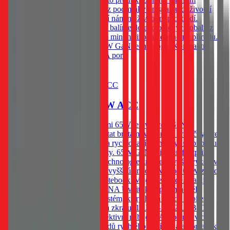
programu doživotní záruky. *Viz podmínky programu doživotní
záruky Tactical. BE ECO Záleží nám na životním prostředí.
Všechny naše produkty Tactical balíme do ekologických obalů z
recyklovaného papíru, abychom minimalizovali dopad na přírodu.
KLÍČOVÉ VLASTNOSTI 65W GaN technologie Kompaktní
velikost 2 USB-C port 1 USB-A port
Do košíku
Tactical Minimi GaN 65W ACC
Cestovní adaptér, Tactical Minimi 65W je vybaven GaN
technologií, která umožňuje dostat brutální výkon do krabičky, která
se vejde do přihrádky. Vybavena rychlonabíjením, čtyř stupňovou
ochranou a třemi nabíjecími porty. 65W GaN Minimal footprint.
Serious power. Moderní GaN technologie znamená vyšší výkon v
menším těle. Méně zahřívání. A vyšší účinnost. Výkon 65W zvládne
bez problémů telefon, tablet i notebook. Vejde se všude. Nabije
cokoliv*. VÝSTUP A OCHRANA Uvnitř kompaktního těla
pracuje inteligentní ochranný systém, který hlídá každé nabíjení
proti přepětí, přetížení, přehřátí a zkratu. 1 USB-A a 2 USB-C
konektory umožňují rychlé a efektivní nabíjení. Adaptér navíc
podporuje širokou škálu standardů rychlého nabíjení a automaticky