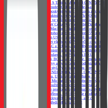
Dobij noťas, tablet nebo telefon. S Tactical Microgrid GaN 45W už
druhou nabíječku potřebovat nebudeš. Gallium Nitride, GaN
technologie Technologie, která poskytuje vysoký výkon a zároveň
umožňuje zachovat velmi kompaktní rozměry nabíječky. Oproti
ostatním nabíječkám má výhodu ve vyšší účinnosti, menších
rozměrech a delší životnosti. 45W Celkový výkon nabíječky 45W
Ti zaručí, že můžeš nabíjet svůj MacBook Air, iPad nebo ostatní
notebooky a tablety s podporou tohoto nabíjení. Výkon 45W není
sdílený. To znamená, že na jeden USB-C port utáhneš skutečně
celých 45W a neudává jen součet všech portů. Nabíječka celkem
disponuje dvěma porty: 1xUSB-C a 1xUSB-A port. Rychlonabíjecí
standardy Tactical Microgrid je mistr v univerzálnosti. Podporuje
celou škálu rychlonabíjecích standardů. Od PPS, přes PD3.0,
QC3.0, Samsung, AFC, Huawei, BC1.2, až po Apple. Originální
styl Tactical Pečlivě vybrané barvy a styl se odlišuje od ostatních a
zároveň doplňuje tvůj jedinečný styl. Vyber si ze dvou barev.
Nevšední žlutá nebo krutě šedá. NEODOLATELNĚ ODOLNÝ
Tento kousek není jen pro parádu. U nás v Tactical dbáme na to,
aby věci něco vydržely. Tactical Microgrid byl podroben tvrdým
podmínkám a při výrobě jsme použili velice odolné materiály a
aplikovali nejnovější technologie pro co nejlepší výstup kvality. BE
ECO My v Tactical máme rádi přírodu. Všechny naše produkty jsou
balené do ECO krabiček z recyklovaného papíru tak, aby co
nejméně zatěžovaly životní prostředí. Mysli takticky!