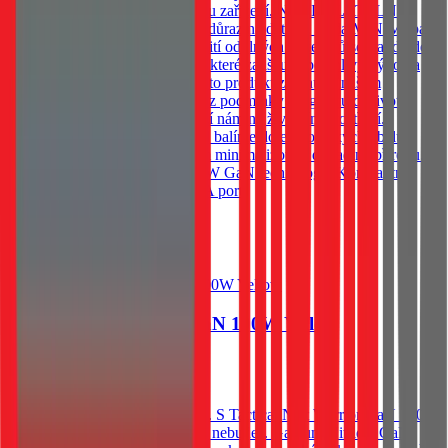
přizpůsobuje výkon připojenému zařízení. NEODOLATELNĚ
ODOLNÝ V Tactical klademe důraz na detaily. Řada MINIMI patří
ke špičce ve své třídě díky použití odolných materiálů se standardem
UL94 a moderních technologií, které zajišťují spolehlivý výkon a
dlouhou životnost. Proto je i tento produkt zahrnut v našem
programu doživotní záruky. *Viz podmínky programu doživotní
záruky Tactical. BE ECO Záleží nám na životním prostředí.
Všechny naše produkty Tactical balíme do ekologických obalů z
recyklovaného papíru, abychom minimalizovali dopad na přírodu.
KLÍČOVÉ VLASTNOSTI 65W GaN technologie Kompaktní
velikost 2 USB-C port 1 USB-A port
759
Kč
Skladem 20 ks u dodavatele
Do košíku
Tactical Nett Warrior GaN 100W Yellow
1 819
Kč
Skladem 20 ks u dodavatele
Dobij noťas, tablet nebo telefon. S Tactical Nett Warrior GaN 100W
už druhou nabíječku potřebovat nebudeš. Gallium Nitride, GaN