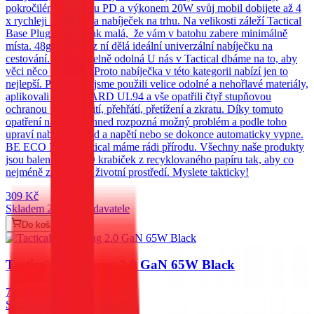
pokročilému systému PD a výkonem 20W svůj mobil dobijete až 4
x rychleji než většina nabíječek na trhu. Na velikosti záleží Tactical
Base Plug Dual je tak malá, že vám v batohu zabere minimálně
místa. 48g a 80mm z ní dělá ideální univerzální nabíječku na
cestování. Neodolatelně odolná U nás v Tactical dbáme na to, aby
věci něco vydržely. Proto nabíječka v této kategorii nabízí jen to
nejlepší. Při výrobě jsme použili velice odolné a nehořlavé materiály,
aplikovali STANDARD UL94 a vše opatřili čtyř stupňovou
ochranou proti přebití, přehřátí, přetížení a zkratu. Díky tomuto
opatření nabíječka ihned rozpozná možný problém a podle toho
upraví nabíjecí proud a napětí nebo se dokonce automaticky vypne.
BE ECO My v Tactical máme rádi přírodu. Všechny naše produkty
jsou balené do ECO krabiček z recyklovaného papíru tak, aby co
nejméně zatěžovaly životní prostředí. Myslete takticky!
309
Kč
Skladem 20 ks u dodavatele
Do košíku
Tactical FlashBang 2.0 GaN 65W Black
709
Kč
Skladem 20 ks u dodavatele