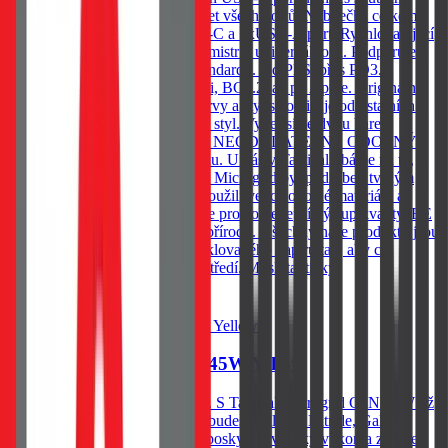
celých 45W a neudává jen součet všech portů. Nabíječka celkem
disponuje dvěma porty: 1xUSB-C a 1xUSB-A port. Rychlonabíjecí
standardy Tactical Microgrid je mistr v univerzálnosti. Podporuje
celou škálu rychlonabíjecích standardů. Od PPS, přes PD3.0,
QC3.0, Samsung, AFC, Huawei, BC1.2, až po Apple. Originální
styl Tactical Pečlivě vybrané barvy a styl se odlišuje od ostatních a
zároveň doplňuje tvůj jedinečný styl. Vyber si ze dvou barev.
Nevšední žlutá nebo krutě šedá. NEODOLATELNĚ ODOLNÝ
Tento kousek není jen pro parádu. U nás v Tactical dbáme na to,
aby věci něco vydržely. Tactical Microgrid byl podroben tvrdým
podmínkám a při výrobě jsme použili velice odolné materiály a
aplikovali nejnovější technologie pro co nejlepší výstup kvality. BE
ECO My v Tactical máme rádi přírodu. Všechny naše produkty jsou
balené do ECO krabiček z recyklovaného papíru tak, aby co
nejméně zatěžovaly životní prostředí. Mysli takticky!
Do košíku
Tactical Microgrid GaN 45W Yellow
Dobij noťas, tablet nebo telefon. S Tactical Microgrid GaN 45W už
druhou nabíječku potřebovat nebudeš. Gallium Nitride, GaN
technologie Technologie, která poskytuje vysoký výkon a zároveň