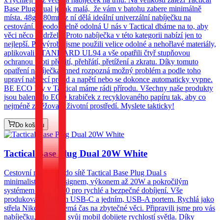
Base Plug Dual je tak malá, že vám v batohu zabere minimálně
místa. 48g a 80mm z ní dělá ideální univerzální nabíječku na
cestování. Neodolatelně odolná U nás v Tactical dbáme na to, aby
věci něco vydržely. Proto nabíječka v této kategorii nabízí jen to
nejlepší. Při výrobě jsme použili velice odolné a nehořlavé materiály,
aplikovali STANDARD UL94 a vše opatřili čtyř stupňovou
ochranou proti přebití, přehřátí, přetížení a zkratu. Díky tomuto
opatření nabíječka ihned rozpozná možný problém a podle toho
upraví nabíjecí proud a napětí nebo se dokonce automaticky vypne.
BE ECO My v Tactical máme rádi přírodu. Všechny naše produkty
jsou balené do ECO krabiček z recyklovaného papíru tak, aby co
nejméně zatěžovaly životní prostředí. Myslete takticky!
Do košíku
Tactical Base Plug Dual 20W White
Cestovní nabíječka do sítě Tactical Base Plug Dual s
minimalistickým designem, výkonem až 20W a pokročilým
systémem PD/QC3.0 pro rychlé a bezpečné dobíjení. Vše
produkováno jedním USB-C a jedním, USB-A portem. Rychlá jako
střela Nikdo dnes nemá čas na zbytečné věci. Připravili jsme pro vás
nabíječku, se kterou svůj mobil dobijete rychlostí světla. Díky