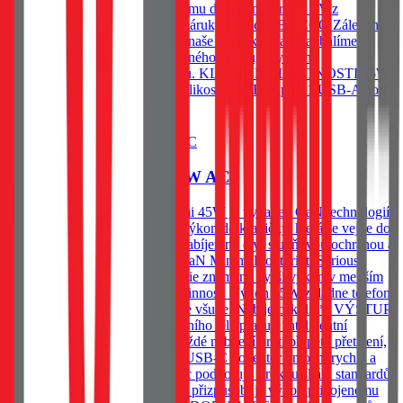
produkt zahrnut v našem programu doživotní záruky. *Viz
podmínky programu doživotní záruky Tactical. BE ECO Záleží nám
na životním prostředí. Všechny naše produkty Tactical balíme do
ekologických obalů z recyklovaného papíru, abychom
minimalizovali dopad na přírodu. KLÍČOVÉ VLASTNOSTI 45W
GaN technologie Kompaktní velikost 1 USB-C port 1 USB-A port
Do košíku
Tactical Minimi GaN 45W AC
Kapesní adaptér, Tactical Minimi 45W je vybaven GaN technologií,
která umožňuje dostat brutální výkon do krabičky, která se vejde do
každé kapsy. Vybavena rychlonabíjením, čtyř stupňovou ochranou a
dvěma nabíjecími porty. 45W GaN Minimal footprint. Serious
power. Moderní GaN technologie znamená vyšší výkon v menším
těle. Méně zahřívání. A vyšší účinnost. Výkon 45W zvládne telefon,
tablet i lehký notebook. Vejde se všude. Nabije cokoliv*. VÝSTUP
A OCHRANA Uvnitř kompaktního těla pracuje inteligentní
ochranný systém, který hlídá každé nabíjení proti přepětí, přetížení,
přehřátí a zkratu. 1 USB-A a 1 USB-C konektor umožní rychlé a
efektivní nabíjení. Adaptér navíc podporuje širokou škálu standardů
rychlého nabíjení a automaticky přizpůsobuje výkon připojenému