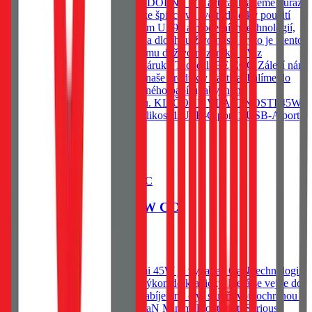
zařízení. NEODOLATELNĚ ODOLNÝ V Tactical klademe důraz
na detaily. Řada MINIMI patří ke špičce ve své třídě díky použití
odolných materiálů se standardem UL94 a moderních technologií,
které zajišťují spolehlivý výkon a dlouhou životnost. Proto je i tento
produkt zahrnut v našem programu doživotní záruky. *Viz
podmínky programu doživotní záruky Tactical. BE ECO Záleží nám
na životním prostředí. Všechny naše produkty Tactical balíme do
ekologických obalů z recyklovaného papíru, abychom
minimalizovali dopad na přírodu. KLÍČOVÉ VLASTNOSTI 45W
GaN technologie Kompaktní velikost 1 USB-C port 1 USB-A port
659
Kč
Skladem 20 ks u dodavatele
Do košíku
Tactical Minimi GaN 45W CC
659
Kč
Skladem 20 ks u dodavatele
Kapesní adaptér, Tactical Minimi 45W je vybaven GaN technologií,
která umožňuje dostat brutální výkon do krabičky, která se vejde do
každé kapsy. Vybavena rychlonabíjením, čtyř stupňovou ochranou a
dvěma nabíjecími porty. 45W GaN Minimal footprint. Serious