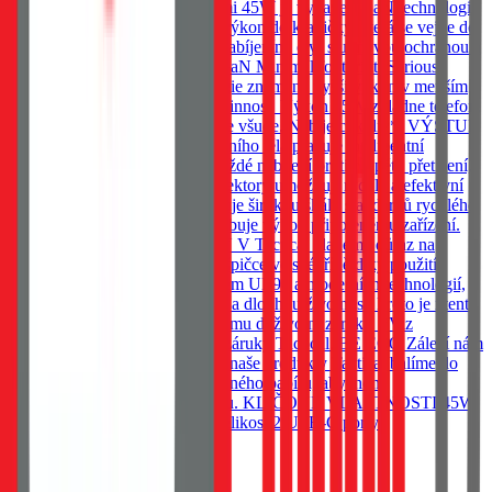
Kapesní adaptér, Tactical Minimi 45W je vybaven GaN technologií,
která umožňuje dostat brutální výkon do krabičky, která se vejde do
každé kapsy. Vybavena rychlonabíjením, čtyř stupňovou ochranou a
dvěma nabíjecími porty. 45W GaN Minimal footprint. Serious
power. Moderní GaN technologie znamená vyšší výkon v menším
těle. Méně zahřívání. A vyšší účinnost. Výkon 45W zvládne telefon,
tablet i lehký notebook. Vejde se všude. Nabije cokoliv*. VÝSTUP
A OCHRANA Uvnitř kompaktního těla pracuje inteligentní
ochranný systém, který hlídá každé nabíjení proti přepětí, přetížení,
přehřátí a zkratu. 2 USB-C konektory umožňují rychlé a efektivní
nabíjení. Adaptér navíc podporuje širokou škálu standardů rychlého
nabíjení a automaticky přizpůsobuje výkon připojenému zařízení.
NEODOLATELNĚ ODOLNÝ V Tactical klademe důraz na
detaily. Řada MINIMI patří ke špičce ve své třídě díky použití
odolných materiálů se standardem UL94 a moderních technologií,
které zajišťují spolehlivý výkon a dlouhou životnost. Proto je i tento
produkt zahrnut v našem programu doživotní záruky. *Viz
podmínky programu doživotní záruky Tactical. BE ECO Záleží nám
na životním prostředí. Všechny naše produkty Tactical balíme do
ekologických obalů z recyklovaného papíru, abychom
minimalizovali dopad na přírodu. KLÍČOVÉ VLASTNOSTI 45W
GaN technologie Kompaktní velikost 2 USB-C porty
659
Kč
Skladem 20 ks u dodavatele