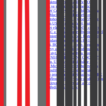
umožňuje zachovat velmi kompaktní rozměry nabíječky. Oproti
ostatním nabíječkám má výhodu ve vyšší účinnosti, menších
rozměrech a delší životnosti. 45W Celkový výkon nabíječky 45W
Ti zaručí, že můžeš nabíjet svůj MacBook Air, iPad nebo ostatní
notebooky a tablety s podporou tohoto nabíjení. Výkon 45W není
sdílený. To znamená, že na jeden USB-C port utáhneš skutečně
celých 45W a neudává jen součet všech portů. Nabíječka celkem
disponuje dvěma porty: 1xUSB-C a 1xUSB-A port. Rychlonabíjecí
standardy Tactical Microgrid je mistr v univerzálnosti. Podporuje
celou škálu rychlonabíjecích standardů. Od PPS, přes PD3.0,
QC3.0, Samsung, AFC, Huawei, BC1.2, až po Apple. Originální
styl Tactical Pečlivě vybrané barvy a styl se odlišuje od ostatních a
zároveň doplňuje tvůj jedinečný styl. Vyber si ze dvou barev.
Nevšední žlutá nebo krutě šedá. NEODOLATELNĚ ODOLNÝ
Tento kousek není jen pro parádu. U nás v Tactical dbáme na to,
aby věci něco vydržely. Tactical Microgrid byl podroben tvrdým
podmínkám a při výrobě jsme použili velice odolné materiály a
aplikovali nejnovější technologie pro co nejlepší výstup kvality. BE
ECO My v Tactical máme rádi přírodu. Všechny naše produkty jsou
balené do ECO krabiček z recyklovaného papíru tak, aby co
nejméně zatěžovaly životní prostředí. Mysli takticky!
719
Kč
Skladem 20 ks u dodavatele
Do košíku