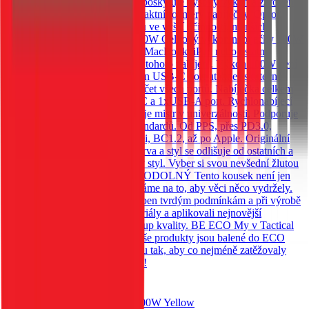
technologie Technologie, která poskytuje vysoký výkon a zároveň
umožňuje zachovat velmi kompaktní rozměry nabíječky. Oproti
ostatním nabíječkám má výhodu ve vyšší účinnosti, menších
rozměrech a delší životnosti. 100W Celkový výkon nabíječky 100W
Ti zaručí, že můžeš nabíjet svůj MacBook, iPad nebo ostatní
notebooky a tablety s podporou tohoto nabíjení. Výkon 100W není
sdílený. To znamená, že na jeden USB-C port utáhneš skutečně
celých 100W a neudává jen součet všech portů. Nabíječka celkem
disponuje třemi porty: 2xUSB-C a 1xUSB-A port. Rychlonabíjecí
standardy Tactical Nett Warrior je mistr v univerzálnosti. Podporuje
celou škálu rychlonabíjecích standardů. Od PPS, přes PD3.0,
QC3.0, Samsung, AFC, Huawei, BC1.2, až po Apple. Originální
styl Tactical Pečlivě vybraná barva a styl se odlišuje od ostatních a
zároveň doplňuje tvůj jedinečný styl. Vyber si svou nevšední žlutou
a odliš se. NEODOLATELNĚ ODOLNÝ Tento kousek není jen
pro parádu. U nás v Tactical dbáme na to, aby věci něco vydržely.
Tactical Nett Warrior byl podroben tvrdým podmínkám a při výrobě
jsme použili velice odolné materiály a aplikovali nejnovější
technologie pro co nejlepší výstup kvality. BE ECO My v Tactical
máme rádi přírodu. Všechny naše produkty jsou balené do ECO
krabiček z recyklovaného papíru tak, aby co nejméně zatěžovaly
životní prostředí. Mysli takticky!
Do košíku