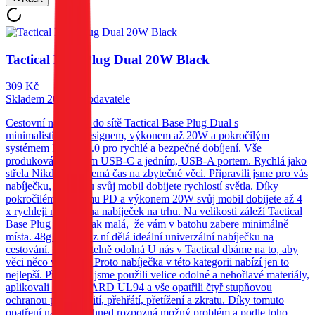
Tactical Base Plug Dual 20W Black
309
Kč
Skladem 20 ks u dodavatele
Cestovní nabíječka do sítě Tactical Base Plug Dual s
minimalistickým designem, výkonem až 20W a pokročilým
systémem PD/QC3.0 pro rychlé a bezpečné dobíjení. Vše
produkováno jedním USB-C a jedním, USB-A portem. Rychlá jako
střela Nikdo dnes nemá čas na zbytečné věci. Připravili jsme pro vás
nabíječku, se kterou svůj mobil dobijete rychlostí světla. Díky
pokročilému systému PD a výkonem 20W svůj mobil dobijete až 4
x rychleji než většina nabíječek na trhu. Na velikosti záleží Tactical
Base Plug Dual je tak malá, že vám v batohu zabere minimálně
místa. 48g a 80mm z ní dělá ideální univerzální nabíječku na
cestování. Neodolatelně odolná U nás v Tactical dbáme na to, aby
věci něco vydržely. Proto nabíječka v této kategorii nabízí jen to
nejlepší. Při výrobě jsme použili velice odolné a nehořlavé materiály,
aplikovali STANDARD UL94 a vše opatřili čtyř stupňovou
ochranou proti přebití, přehřátí, přetížení a zkratu. Díky tomuto
opatření nabíječka ihned rozpozná možný problém a podle toho