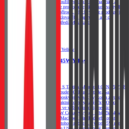
podmínkám a při výrobě jsme použili velice odolné materiály a
aplikovali nejnovější technologie pro co nejlepší výstup kvality. BE
ECO My v Tactical máme rádi přírodu. Všechny naše produkty jsou
balené do ECO krabiček z recyklovaného papíru tak, aby co
nejméně zatěžovaly životní prostředí. Mysli takticky!
719
Kč
Skladem 20 ks u dodavatele
Do košíku
Tactical Microgrid GaN 45W Yellow
719
Kč
Skladem 20 ks u dodavatele
Dobij noťas, tablet nebo telefon. S Tactical Microgrid GaN 45W už
druhou nabíječku potřebovat nebudeš. Gallium Nitride, GaN
technologie Technologie, která poskytuje vysoký výkon a zároveň
umožňuje zachovat velmi kompaktní rozměry nabíječky. Oproti
ostatním nabíječkám má výhodu ve vyšší účinnosti, menších
rozměrech a delší životnosti. 45W Celkový výkon nabíječky 45W
Ti zaručí, že můžeš nabíjet svůj MacBook Air, iPad nebo ostatní
notebooky a tablety s podporou tohoto nabíjení. Výkon 45W není
sdílený. To znamená, že na jeden USB-C port utáhneš skutečně