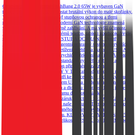
Cestovní adaptér, Tactical FlashBang 2.0 65W je vybaven GaN
technologií, která umožňuje dostat brutální výkon do malé skořápky.
Vybavena rychlonabíjením, čtyř stupňovou ochranou a třemi
nabíjecími porty. 65W GaN Moderní GaN technologie znamená
vyšší výkon v menším těle. Méně zahřívání. A má vyšší účinnost.
Výkon 65W zvládne bez problémů telefon, tablet i notebook. Vejde
se všude. Nabije cokoliv*. VÝSTUP A OCHRANA Uvnitř
kompaktního těla pracuje inteligentní ochranný systém, který hlídá
každé nabíjení proti přepětí, přetížení, přehřátí a zkratu. 1 USB-A a
2 USB-C konektory umožňují rychlé a efektivní nabíjení. Adaptér
navíc podporuje širokou škálu standardů rychlého nabíjení a
automaticky přizpůsobuje výkon připojenému zařízení.
NEODOLATELNĚ ODOLNÝ V Tactical klademe důraz na
detaily. Řada FlashBang 2.0 patří ke špičce ve své třídě díky použití
odolných materiálů se standardem UL94 a moderních technologií,
které zajišťují spolehlivý výkon a dlouhou životnost. Proto je i tento
produkt zahrnut v našem programu doživotní záruky. *Viz
podmínky programu doživotní záruky Tactical. BE ECO Záleží nám
na životním prostředí. Všechny naše produkty Tactical balíme do
ekologických obalů z recyklovaného papíru, abychom
minimalizovali dopad na přírodu. KLÍČOVÉ VLASTNOSTI 65W
GaN technologie Kompaktní velikost 2 USB-C port 1 USB-A port
Do košíku