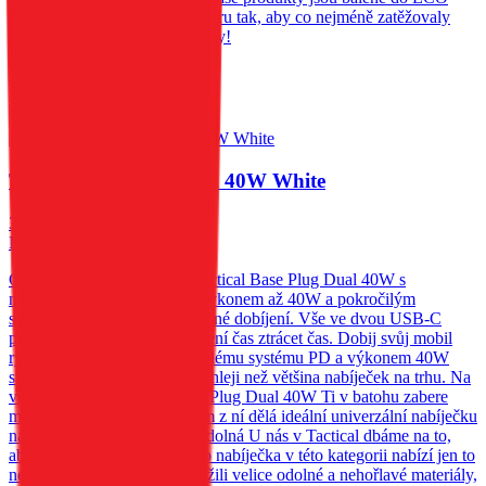
krabiček z recyklovaného papíru tak, aby co nejméně zatěžovaly
životní prostředí. Mysli takticky!
1 819
Kč
Skladem 20 ks u dodavatele
Do košíku
Tactical Base Plug Dual 40W White
379
Kč
Nedostupné
Cestovní nabíječka do sítě Tactical Base Plug Dual 40W s
minimalistickým designem, výkonem až 40W a pokročilým
systémem pro rychlé a bezpečné dobíjení. Vše ve dvou USB-C
portech. Rychlá jako střela Není čas ztrácet čas. Dobij svůj mobil
rychlostí světla. Díky pokročilému systému PD a výkonem 40W
svůj mobil dobijete až 4 x rychleji než většina nabíječek na trhu. Na
velikosti záleží Tactical Base Plug Dual 40W Ti v batohu zabere
minimálně místa. 48g a 80mm z ní dělá ideální univerzální nabíječku
na cestování. Neodolatelně odolná U nás v Tactical dbáme na to,
aby věci něco vydržely. Proto nabíječka v této kategorii nabízí jen to
nejlepší. Při výrobě jsme použili velice odolné a nehořlavé materiály,