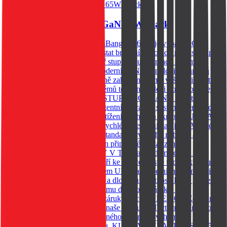
Tactical FlashBang 2.0 GaN 65W Black
Cestovní adaptér, Tactical FlashBang 2.0 65W je vybaven GaN
technologií, která umožňuje dostat brutální výkon do malé skořápky.
Vybavena rychlonabíjením, čtyř stupňovou ochranou a třemi
nabíjecími porty. 65W GaN Moderní GaN technologie znamená
vyšší výkon v menším těle. Méně zahřívání. A má vyšší účinnost.
Výkon 65W zvládne bez problémů telefon, tablet i notebook. Vejde
se všude. Nabije cokoliv*. VÝSTUP A OCHRANA Uvnitř
kompaktního těla pracuje inteligentní ochranný systém, který hlídá
každé nabíjení proti přepětí, přetížení, přehřátí a zkratu. 1 USB-A a
2 USB-C konektory umožňují rychlé a efektivní nabíjení. Adaptér
navíc podporuje širokou škálu standardů rychlého nabíjení a
automaticky přizpůsobuje výkon připojenému zařízení.
NEODOLATELNĚ ODOLNÝ V Tactical klademe důraz na
detaily. Řada FlashBang 2.0 patří ke špičce ve své třídě díky použití
odolných materiálů se standardem UL94 a moderních technologií,
které zajišťují spolehlivý výkon a dlouhou životnost. Proto je i tento
produkt zahrnut v našem programu doživotní záruky. *Viz
podmínky programu doživotní záruky Tactical. BE ECO Záleží nám
na životním prostředí. Všechny naše produkty Tactical balíme do
ekologických obalů z recyklovaného papíru, abychom
minimalizovali dopad na přírodu. KLÍČOVÉ VLASTNOSTI 65W