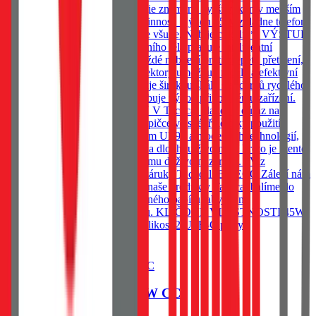
power. Moderní GaN technologie znamená vyšší výkon v menším
těle. Méně zahřívání. A vyšší účinnost. Výkon 45W zvládne telefon,
tablet i lehký notebook. Vejde se všude. Nabije cokoliv*. VÝSTUP
A OCHRANA Uvnitř kompaktního těla pracuje inteligentní
ochranný systém, který hlídá každé nabíjení proti přepětí, přetížení,
přehřátí a zkratu. 2 USB-C konektory umožňují rychlé a efektivní
nabíjení. Adaptér navíc podporuje širokou škálu standardů rychlého
nabíjení a automaticky přizpůsobuje výkon připojenému zařízení.
NEODOLATELNĚ ODOLNÝ V Tactical klademe důraz na
detaily. Řada MINIMI patří ke špičce ve své třídě díky použití
odolných materiálů se standardem UL94 a moderních technologií,
které zajišťují spolehlivý výkon a dlouhou životnost. Proto je i tento
produkt zahrnut v našem programu doživotní záruky. *Viz
podmínky programu doživotní záruky Tactical. BE ECO Záleží nám
na životním prostředí. Všechny naše produkty Tactical balíme do
ekologických obalů z recyklovaného papíru, abychom
minimalizovali dopad na přírodu. KLÍČOVÉ VLASTNOSTI 45W
GaN technologie Kompaktní velikost 2 USB-C porty
Do košíku
Tactical Minimi GaN 45W CC