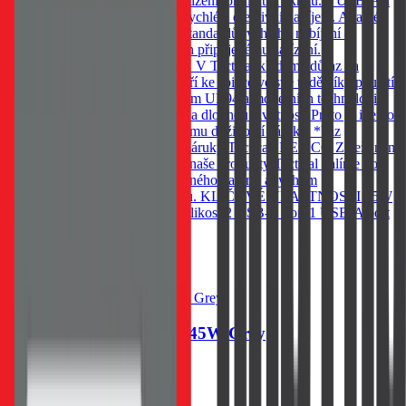
každé nabíjení proti přepětí, přetížení, přehřátí a zkratu. 1 USB-A a
2 USB-C konektory umožňují rychlé a efektivní nabíjení. Adaptér
navíc podporuje širokou škálu standardů rychlého nabíjení a
automaticky přizpůsobuje výkon připojenému zařízení.
NEODOLATELNĚ ODOLNÝ V Tactical klademe důraz na
detaily. Řada FlashBang 2.0 patří ke špičce ve své třídě díky použití
odolných materiálů se standardem UL94 a moderních technologií,
které zajišťují spolehlivý výkon a dlouhou životnost. Proto je i tento
produkt zahrnut v našem programu doživotní záruky. *Viz
podmínky programu doživotní záruky Tactical. BE ECO Záleží nám
na životním prostředí. Všechny naše produkty Tactical balíme do
ekologických obalů z recyklovaného papíru, abychom
minimalizovali dopad na přírodu. KLÍČOVÉ VLASTNOSTI 65W
GaN technologie Kompaktní velikost 2 USB-C port 1 USB-A port
709
Kč
Skladem 20 ks u dodavatele
Do košíku
Tactical Microgrid GaN 45W Grey
719
Kč
Skladem 20 ks u dodavatele