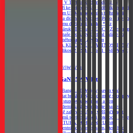
NEODOLATELNĚ ODOLNÝ V Tactical klademe důraz na
detaily. Řada FlashBang 2.0 patří ke špičce ve své třídě díky použití
odolných materiálů se standardem UL94 a moderních technologií,
které zajišťují spolehlivý výkon a dlouhou životnost. Proto je i tento
produkt zahrnut v našem programu doživotní záruky. *Viz
podmínky programu doživotní záruky Tactical. BE ECO Záleží nám
na životním prostředí. Všechny naše produkty Tactical balíme do
ekologických obalů z recyklovaného papíru, abychom
minimalizovali dopad na přírodu. KLÍČOVÉ VLASTNOSTI 65W
GaN technologie Kompaktní velikost 2 USB-C port 1 USB-A port
Do košíku
Tactical FlashBang 2.0 GaN 65W White
Cestovní adaptér, Tactical FlashBang 2.0 65W je vybaven GaN
technologií, která umožňuje dostat brutální výkon do malé skořápky.
Vybavena rychlonabíjením, čtyř stupňovou ochranou a třemi
nabíjecími porty. 65W GaN Moderní GaN technologie znamená
vyšší výkon v menším těle. Méně zahřívání. A má vyšší účinnost.
Výkon 65W zvládne bez problémů telefon, tablet i notebook. Vejde
se všude. Nabije cokoliv*. VÝSTUP A OCHRANA Uvnitř
kompaktního těla pracuje inteligentní ochranný systém, který hlídá