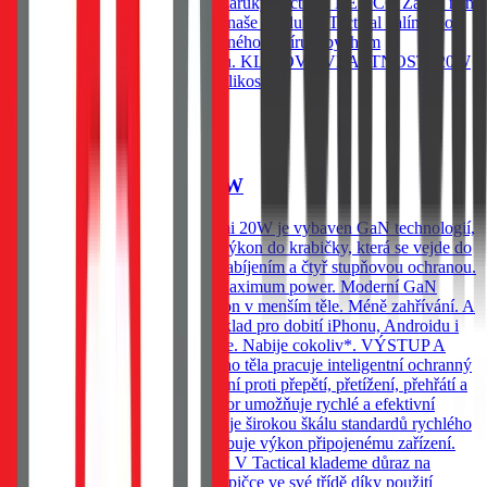
podmínky programu doživotní záruky Tactical. BE ECO Záleží nám
na životním prostředí. Všechny naše produkty Tactical balíme do
ekologických obalů z recyklovaného papíru, abychom
minimalizovali dopad na přírodu. KLÍČOVÉ VLASTNOSTI 20W
GaN technologie Kompaktní velikost
Do košíku
Tactical Minimi GaN 20W
Kapesní adaptér, Tactical Minimi 20W je vybaven GaN technologií,
která umožňuje dostat brutální výkon do krabičky, která se vejde do
každé kapsy. Vybavena rychlonabíjením a čtyř stupňovou ochranou.
20W GaN Minimal footprint. Maximum power. Moderní GaN
technologie znamená vyšší výkon v menším těle. Méně zahřívání. A
vyšší účinnost. Výkon 20W, základ pro dobití iPhonu, Androidu i
menších zařízení. Vejde se všude. Nabije cokoliv*. VÝSTUP A
OCHRANA Uvnitř kompaktního těla pracuje inteligentní ochranný
systém, který hlídá každé nabíjení proti přepětí, přetížení, přehřátí a
zkratu. Moderní USB-C konektor umožňuje rychlé a efektivní
nabíjení. Adaptér navíc podporuje širokou škálu standardů rychlého
nabíjení a automaticky přizpůsobuje výkon připojenému zařízení.
NEODOLATELNĚ ODOLNÝ V Tactical klademe důraz na
detaily. Řada MINIMI patří ke špičce ve své třídě díky použití