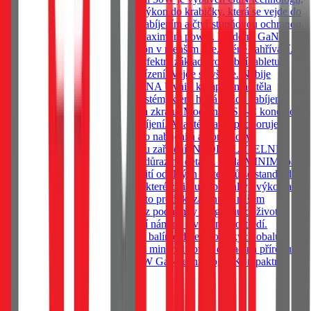
která umožňuje dostat brutální výkon do krabičky, která se vejde do
každé kapsy. Vybavena rychlonabíjením a čtyř stupňovou ochranou.
30W GaN Minimal footprint. Maximum power. Moderní GaN
technologie znamená vyšší výkon v menším těle. Méně zahřívání. A
vyšší účinnost. Výkon 30W, perfektní základ pro dobití tabletu,
iPhonu, Androidu i menších zařízení. Vejde se všude. Nabije
cokoliv*. VÝSTUP A OCHRANA Uvnitř kompaktního těla
pracuje inteligentní ochranný systém, který hlídá každé nabíjení
proti přepětí, přetížení, přehřátí a zkratu. Moderní USB-C konektor
umožňuje rychlé a efektivní nabíjení. Adaptér navíc podporuje
širokou škálu standardů rychlého nabíjení a automaticky
přizpůsobuje výkon připojenému zařízení. NEODOLATELNĚ
ODOLNÝ V Tactical klademe důraz na detaily. Řada MINIMI patří
ke špičce ve své třídě díky použití odolných materiálů se standardem
UL94 a moderních technologií, které zajišťují spolehlivý výkon a
dlouhou životnost. Proto je i tento produkt zahrnut v našem
programu doživotní záruky. *Viz podmínky programu doživotní
záruky Tactical. BE ECO Záleží nám na životním prostředí.
Všechny naše produkty Tactical balíme do ekologických obalů z
recyklovaného papíru, abychom minimalizovali dopad na přírodu.
KLÍČOVÉ VLASTNOSTI 30W GaN technologie Kompaktní
velikost
359
Kč
Skladem 20 ks u dodavatele