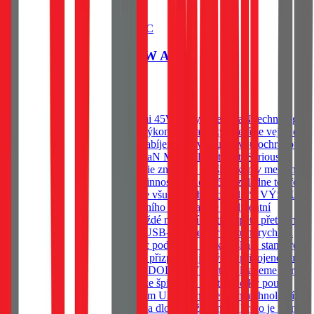
Do košíku
Tactical Minimi GaN 45W AC
659
Kč
Skladem 20 ks u dodavatele
Kapesní adaptér, Tactical Minimi 45W je vybaven GaN technologií,
která umožňuje dostat brutální výkon do krabičky, která se vejde do
každé kapsy. Vybavena rychlonabíjením, čtyř stupňovou ochranou a
dvěma nabíjecími porty. 45W GaN Minimal footprint. Serious
power. Moderní GaN technologie znamená vyšší výkon v menším
těle. Méně zahřívání. A vyšší účinnost. Výkon 45W zvládne telefon,
tablet i lehký notebook. Vejde se všude. Nabije cokoliv*. VÝSTUP
A OCHRANA Uvnitř kompaktního těla pracuje inteligentní
ochranný systém, který hlídá každé nabíjení proti přepětí, přetížení,
přehřátí a zkratu. 1 USB-A a 1 USB-C konektor umožní rychlé a
efektivní nabíjení. Adaptér navíc podporuje širokou škálu standardů
rychlého nabíjení a automaticky přizpůsobuje výkon připojenému
zařízení. NEODOLATELNĚ ODOLNÝ V Tactical klademe důraz
na detaily. Řada MINIMI patří ke špičce ve své třídě díky použití
odolných materiálů se standardem UL94 a moderních technologií,
které zajišťují spolehlivý výkon a dlouhou životnost. Proto je i tento