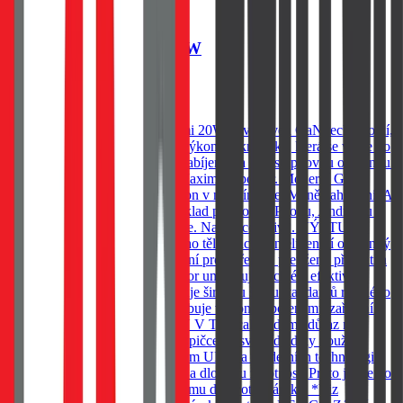
Tactical Minimi GaN 20W
319
Kč
Skladem 20 ks u dodavatele
Kapesní adaptér, Tactical Minimi 20W je vybaven GaN technologií,
která umožňuje dostat brutální výkon do krabičky, která se vejde do
každé kapsy. Vybavena rychlonabíjením a čtyř stupňovou ochranou.
20W GaN Minimal footprint. Maximum power. Moderní GaN
technologie znamená vyšší výkon v menším těle. Méně zahřívání. A
vyšší účinnost. Výkon 20W, základ pro dobití iPhonu, Androidu i
menších zařízení. Vejde se všude. Nabije cokoliv*. VÝSTUP A
OCHRANA Uvnitř kompaktního těla pracuje inteligentní ochranný
systém, který hlídá každé nabíjení proti přepětí, přetížení, přehřátí a
zkratu. Moderní USB-C konektor umožňuje rychlé a efektivní
nabíjení. Adaptér navíc podporuje širokou škálu standardů rychlého
nabíjení a automaticky přizpůsobuje výkon připojenému zařízení.
NEODOLATELNĚ ODOLNÝ V Tactical klademe důraz na
detaily. Řada MINIMI patří ke špičce ve své třídě díky použití
odolných materiálů se standardem UL94 a moderních technologií,
které zajišťují spolehlivý výkon a dlouhou životnost. Proto je i tento
produkt zahrnut v našem programu doživotní záruky. *Viz