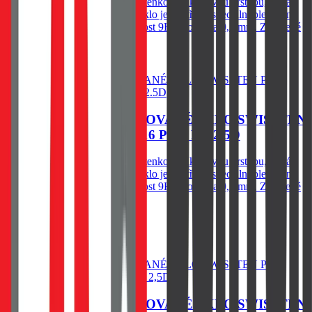
Spodní vysoce adhesivní část s tenkou silikonovou vrstvou, která
výrazně zjednodušší aplikaci. Sklo je opatřeno speciální oleofobní
vrstvou - vysoká citlivost. Tvrdost 9H. Tloušťka 0,3 mm. Zaoblené
hrany.
Do košíku
OCHRANNÉ TEMPEROVANÉ SKLO SWISSTEN
PRO APPLE IPHONE 16 PRO RE 2.5D
Spodní vysoce adhesivní část s tenkou silikonovou vrstvou, která
výrazně zjednodušší aplikaci. Sklo je opatřeno speciální oleofobní
vrstvou - vysoká citlivost. Tvrdost 9H. Tloušťka 0,3 mm. Zaoblené
hrany.
79
Kč
Skladem 1 ks u dodavatele
Do košíku
OCHRANNÉ TEMPEROVANÉ SKLO SWISSTEN