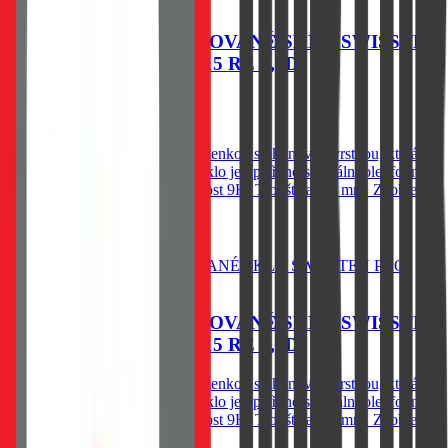
OCHRANNÉ TEMPEROVANÉ SKLO SWISSTEN
PRO APPLE IPHONE 15 RE 2,5D
79
Kč
Skladem 1 ks u dodavatele
Spodní vysoce adhesivní část s tenkou silikonovou vrstvou, která
výrazně zjednodušší aplikaci. Sklo je opatřeno speciální oleofobní
vrstvou - vysoká citlivost. Tvrdost 9H. Tloušťka 0,3 mm. Zaoblené
hrany.
Do košíku
OCHRANNÉ TEMPEROVANÉ SKLO SWISSTEN
PRO APPLE IPHONE 15 RE 2,5D
Spodní vysoce adhesivní část s tenkou silikonovou vrstvou, která
výrazně zjednodušší aplikaci. Sklo je opatřeno speciální oleofobní
vrstvou - vysoká citlivost. Tvrdost 9H. Tloušťka 0,3 mm. Zaoblené
hrany.