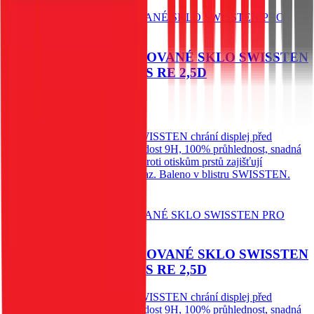
Do košíku
OCHRANNÉ TEMPEROVANÉ SKLO SWISSTEN
PRO HONOR X5c PLUS RE 2,5D
79
Kč
Skladem 1 ks u dodavatele
Ochranné temperované sklo SWISSTEN chrání displej před
poškrábáním a prasknutím. Tvrdost 9H, 100% průhlednost, snadná
instalace bez bublin a ochrana proti otiskům prstů zajišťují
spolehlivou ochranu a čistý obraz. Baleno v blistru SWISSTEN.
Do košíku
OCHRANNÉ TEMPEROVANÉ SKLO SWISSTEN
PRO HONOR X5c PLUS RE 2,5D
Ochranné temperované sklo SWISSTEN chrání displej před
poškrábáním a prasknutím. Tvrdost 9H, 100% průhlednost, snadná