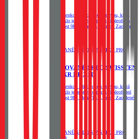
Skladem 1 ks u dodavatele
Spodní vysoce adhesivní část s tenkou silikonovou vrstvou, která
výrazně zjednodušší aplikaci. Sklo je opatřeno speciální oleofobní
vrstvou - vysoká citlivost. Tvrdost 9H. Tloušťka 0,3 mm. Zaoblené
hrany.
Do košíku
OCHRANNÉ TEMPEROVANÉ SKLO SWISSTEN
PRO APPLE IPHONE XR RE 2,5D
Spodní vysoce adhesivní část s tenkou silikonovou vrstvou, která
výrazně zjednodušší aplikaci. Sklo je opatřeno speciální oleofobní
vrstvou - vysoká citlivost. Tvrdost 9H. Tloušťka 0,3 mm. Zaoblené
hrany.
79
Kč
Skladem 1 ks u dodavatele
Do košíku