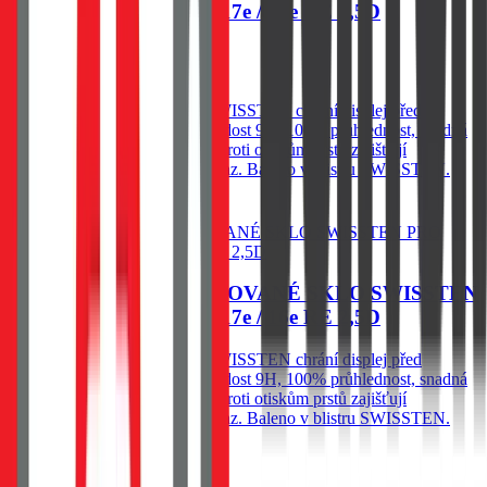
PRO APPLE IPHONE 17e / 16e RE 2,5D
79
Kč
Skladem 1 ks u dodavatele
Ochranné temperované sklo SWISSTEN chrání displej před
poškrábáním a prasknutím. Tvrdost 9H, 100% průhlednost, snadná
instalace bez bublin a ochrana proti otiskům prstů zajišťují
spolehlivou ochranu a čistý obraz. Baleno v blistru SWISSTEN.
Do košíku
OCHRANNÉ TEMPEROVANÉ SKLO SWISSTEN
PRO APPLE IPHONE 17e / 16e RE 2,5D
Ochranné temperované sklo SWISSTEN chrání displej před
poškrábáním a prasknutím. Tvrdost 9H, 100% průhlednost, snadná
instalace bez bublin a ochrana proti otiskům prstů zajišťují
spolehlivou ochranu a čistý obraz. Baleno v blistru SWISSTEN.
79
Kč
Skladem 1 ks u dodavatele