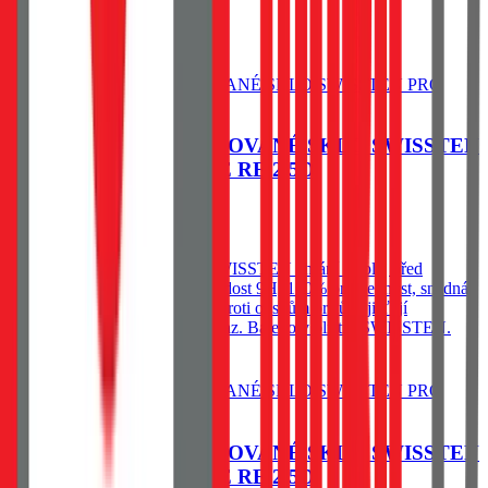
60
Kč
Skladem 1 ks u dodavatele
Do košíku
OCHRANNÉ TEMPEROVANÉ SKLO SWISSTEN
PRO HONOR 400 LITE RE 2,5D
79
Kč
Skladem 1 ks u dodavatele
Ochranné temperované sklo SWISSTEN chrání displej před
poškrábáním a prasknutím. Tvrdost 9H, 100% průhlednost, snadná
instalace bez bublin a ochrana proti otiskům prstů zajišťují
spolehlivou ochranu a čistý obraz. Baleno v blistru SWISSTEN.
Do košíku
OCHRANNÉ TEMPEROVANÉ SKLO SWISSTEN
PRO HONOR 400 LITE RE 2,5D