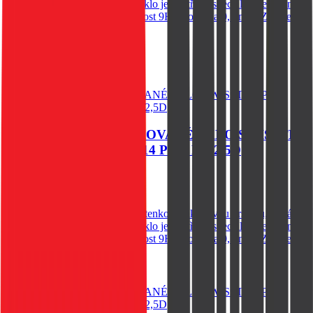
výrazně zjednodušší aplikaci. Sklo je opatřeno speciální oleofobní
vrstvou - vysoká citlivost. Tvrdost 9H. Tloušťka 0,3 mm. Zaoblené
hrany.
60
Kč
Skladem 1 ks u dodavatele
Do košíku
OCHRANNÉ TEMPEROVANÉ SKLO SWISSTEN
PRO APPLE IPHONE 14 PRO RE 2,5D
79
Kč
Skladem 1 ks u dodavatele
Spodní vysoce adhesivní část s tenkou silikonovou vrstvou, která
výrazně zjednodušší aplikaci. Sklo je opatřeno speciální oleofobní
vrstvou - vysoká citlivost. Tvrdost 9H. Tloušťka 0,3 mm. Zaoblené
hrany.
Do košíku