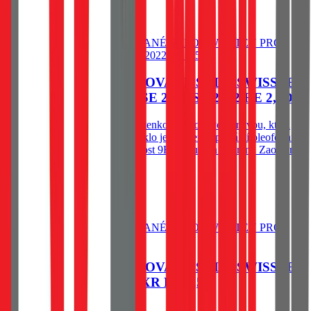
hrany.
Do košíku
OCHRANNÉ TEMPEROVANÉ SKLO SWISSTEN
PRO APPLE IPHONE SE 2020/SE 2022 RE 2,5D
Spodní vysoce adhesivní část s tenkou silikonovou vrstvou, která
výrazně zjednodušší aplikaci. Sklo je opatřeno speciální oleofobní
vrstvou - vysoká citlivost. Tvrdost 9H. Tloušťka 0,3 mm. Zaoblené
hrany.
79
Kč
Skladem 1 ks u dodavatele
Do košíku
OCHRANNÉ TEMPEROVANÉ SKLO SWISSTEN
PRO APPLE IPHONE XR RE 2,5D
79
Kč