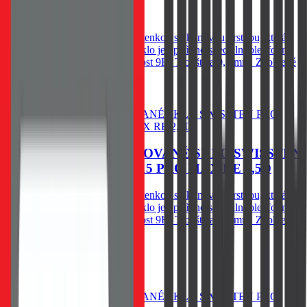
79
Kč
Skladem 1 ks u dodavatele
Spodní vysoce adhesivní část s tenkou silikonovou vrstvou, která
výrazně zjednodušší aplikaci. Sklo je opatřeno speciální oleofobní
vrstvou - vysoká citlivost. Tvrdost 9H. Tloušťka 0,3 mm. Zaoblené
hrany.
Do košíku
OCHRANNÉ TEMPEROVANÉ SKLO SWISSTEN
PRO APPLE IPHONE 15 PRO MAX RE 2,5D
Spodní vysoce adhesivní část s tenkou silikonovou vrstvou, která
výrazně zjednodušší aplikaci. Sklo je opatřeno speciální oleofobní
vrstvou - vysoká citlivost. Tvrdost 9H. Tloušťka 0,3 mm. Zaoblené
hrany.
79
Kč
Skladem 1 ks u dodavatele
Do košíku