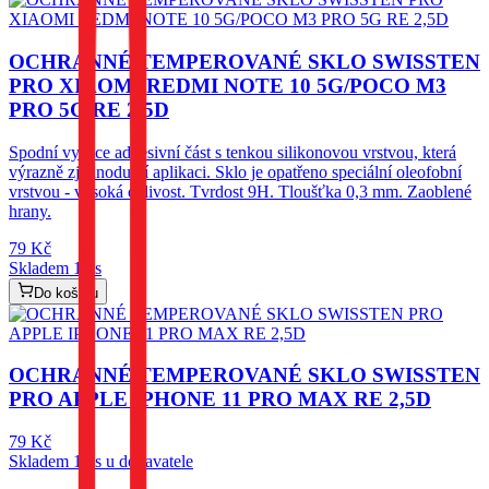
OCHRANNÉ TEMPEROVANÉ SKLO SWISSTEN
PRO XIAOMI REDMI NOTE 10 5G/POCO M3
PRO 5G RE 2,5D
Spodní vysoce adhesivní část s tenkou silikonovou vrstvou, která
výrazně zjednodušší aplikaci. Sklo je opatřeno speciální oleofobní
vrstvou - vysoká citlivost. Tvrdost 9H. Tloušťka 0,3 mm. Zaoblené
hrany.
79
Kč
Skladem 1 ks
Do košíku
OCHRANNÉ TEMPEROVANÉ SKLO SWISSTEN
PRO APPLE IPHONE 11 PRO MAX RE 2,5D
79
Kč
Skladem 1 ks u dodavatele