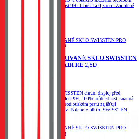
vrstvou - vysoká citlivost. Tvrdost 9H. Tloušťka 0,3 mm. Zaoblené
hrany.
60
Kč
Skladem 1 ks u dodavatele
Do košíku
OCHRANNÉ TEMPEROVANÉ SKLO SWISSTEN
PRO APPLE IPHONE AIR RE 2,5D
79
Kč
Skladem 1 ks u dodavatele
Ochranné temperované sklo SWISSTEN chrání displej před
poškrábáním a prasknutím. Tvrdost 9H, 100% průhlednost, snadná
instalace bez bublin a ochrana proti otiskům prstů zajišťují
spolehlivou ochranu a čistý obraz. Baleno v blistru SWISSTEN.
Do košíku