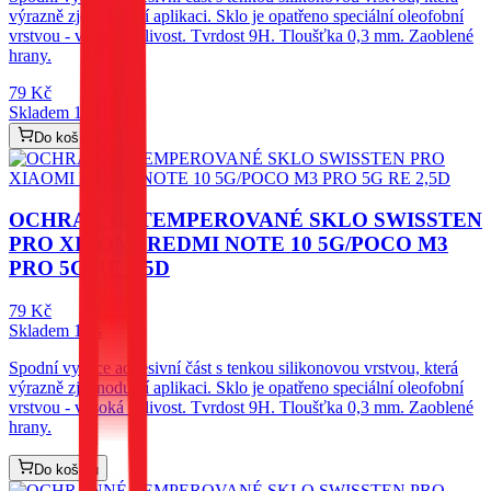
výrazně zjednodušší aplikaci. Sklo je opatřeno speciální oleofobní
vrstvou - vysoká citlivost. Tvrdost 9H. Tloušťka 0,3 mm. Zaoblené
hrany.
79
Kč
Skladem 1 ks
Do košíku
OCHRANNÉ TEMPEROVANÉ SKLO SWISSTEN
PRO XIAOMI REDMI NOTE 10 5G/POCO M3
PRO 5G RE 2,5D
79
Kč
Skladem 1 ks
Spodní vysoce adhesivní část s tenkou silikonovou vrstvou, která
výrazně zjednodušší aplikaci. Sklo je opatřeno speciální oleofobní
vrstvou - vysoká citlivost. Tvrdost 9H. Tloušťka 0,3 mm. Zaoblené
hrany.
Do košíku