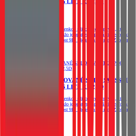
PRO HONOR MAGIC 5 LITE RE 2,5D
60
Kč
Skladem 1 ks u dodavatele
Spodní vysoce adhesivní část s tenkou silikonovou vrstvou, která
výrazně zjednodušší aplikaci. Sklo je opatřeno speciální oleofobní
vrstvou - vysoká citlivost. Tvrdost 9H. Tloušťka 0,3 mm. Zaoblené
hrany.
Do košíku
OCHRANNÉ TEMPEROVANÉ SKLO SWISSTEN
PRO HONOR MAGIC 5 LITE RE 2,5D
Spodní vysoce adhesivní část s tenkou silikonovou vrstvou, která
výrazně zjednodušší aplikaci. Sklo je opatřeno speciální oleofobní
vrstvou - vysoká citlivost. Tvrdost 9H. Tloušťka 0,3 mm. Zaoblené
hrany.
60
Kč
Skladem 1 ks u dodavatele