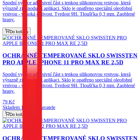
Spodní vysoce adhesivní část s tenkou silikonovou vrstvou, která
výrazně zjednodušší aplikaci. Sklo je opatřeno speciální oleofobní
vrstvou - vysoká citlivost. Tvrdost 9H. Tloušťka 0,3 mm. Zaoblené
hrany.
Do košíku
OCHRANNÉ TEMPEROVANÉ SKLO SWISSTEN
PRO APPLE IPHONE 11 PRO MAX RE 2,5D
Spodní vysoce adhesivní část s tenkou silikonovou vrstvou, která
výrazně zjednodušší aplikaci. Sklo je opatřeno speciální oleofobní
vrstvou - vysoká citlivost. Tvrdost 9H. Tloušťka 0,3 mm. Zaoblené
hrany.
79
Kč
Skladem 1 ks u dodavatele
Do košíku
OCHRANNÉ TEMPEROVANÉ SKLO SWISSTEN