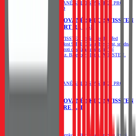
OCHRANNÉ TEMPEROVANÉ SKLO SWISSTEN
PRO HONOR 400 SMART RE 2,5D
Ochranné temperované sklo SWISSTEN chrání displej před
poškrábáním a prasknutím. Tvrdost 9H, 100% průhlednost, snadná
instalace bez bublin a ochrana proti otiskům prstů zajišťují
spolehlivou ochranu a čistý obraz. Baleno v blistru SWISSTEN.
79
Kč
Skladem 1 ks u dodavatele
Do košíku
OCHRANNÉ TEMPEROVANÉ SKLO SWISSTEN
PRO HONOR 90 LITE RE 2,5D
79
Kč
Skladem 1 ks u dodavatele
Spodní vysoce adhesivní část s tenkou silikonovou vrstvou, která