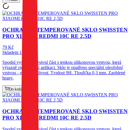
OCHRANNÉ TEMPEROVANÉ SKLO SWISSTEN
PRO XIAOMI REDMI 10C RE 2,5D
79
Kč
Skladem 1 ks
Spodní vysoce adhesivní část s tenkou silikonovou vrstvou, která
výrazně zjednodušší aplikaci. Sklo je opatřeno speciální oleofobní
vrstvou - vysoká citlivost. Tvrdost 9H. Tloušťka 0,3 mm. Zaoblené
hrany.
Do košíku
OCHRANNÉ TEMPEROVANÉ SKLO SWISSTEN
PRO XIAOMI REDMI 10C RE 2,5D
Spodní vysoce adhesivní část s tenkou silikonovou vrstvou, která