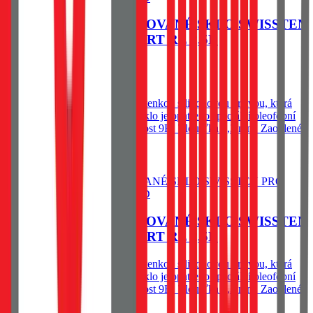
OCHRANNÉ TEMPEROVANÉ SKLO SWISSTEN
PRO HONOR 200 SMART RE 2,5D
60
Kč
Skladem 1 ks u dodavatele
Spodní vysoce adhesivní část s tenkou silikonovou vrstvou, která
výrazně zjednodušší aplikaci. Sklo je opatřeno speciální oleofobní
vrstvou - vysoká citlivost. Tvrdost 9H. Tloušťka 0,3 mm. Zaoblené
hrany.
Do košíku
OCHRANNÉ TEMPEROVANÉ SKLO SWISSTEN
PRO HONOR 200 SMART RE 2,5D
Spodní vysoce adhesivní část s tenkou silikonovou vrstvou, která
výrazně zjednodušší aplikaci. Sklo je opatřeno speciální oleofobní
vrstvou - vysoká citlivost. Tvrdost 9H. Tloušťka 0,3 mm. Zaoblené
hrany.