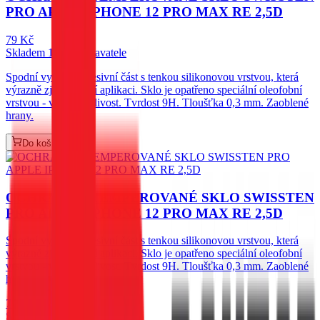
PRO APPLE IPHONE 12 PRO MAX RE 2,5D
79
Kč
Skladem 1 ks u dodavatele
Spodní vysoce adhesivní část s tenkou silikonovou vrstvou, která
výrazně zjednodušší aplikaci. Sklo je opatřeno speciální oleofobní
vrstvou - vysoká citlivost. Tvrdost 9H. Tloušťka 0,3 mm. Zaoblené
hrany.
Do košíku
OCHRANNÉ TEMPEROVANÉ SKLO SWISSTEN
PRO APPLE IPHONE 12 PRO MAX RE 2,5D
Spodní vysoce adhesivní část s tenkou silikonovou vrstvou, která
výrazně zjednodušší aplikaci. Sklo je opatřeno speciální oleofobní
vrstvou - vysoká citlivost. Tvrdost 9H. Tloušťka 0,3 mm. Zaoblené
hrany.
79
Kč
Skladem 1 ks u dodavatele