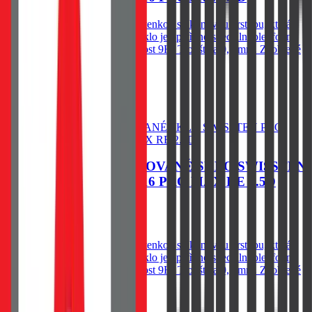
Spodní vysoce adhesivní část s tenkou silikonovou vrstvou, která
výrazně zjednodušší aplikaci. Sklo je opatřeno speciální oleofobní
vrstvou - vysoká citlivost. Tvrdost 9H. Tloušťka 0,3 mm. Zaoblené
hrany.
60
Kč
Skladem 1 ks u dodavatele
Do košíku
OCHRANNÉ TEMPEROVANÉ SKLO SWISSTEN
PRO APPLE IPHONE 16 PRO MAX RE 2.5D
79
Kč
Skladem 1 ks u dodavatele
Spodní vysoce adhesivní část s tenkou silikonovou vrstvou, která
výrazně zjednodušší aplikaci. Sklo je opatřeno speciální oleofobní
vrstvou - vysoká citlivost. Tvrdost 9H. Tloušťka 0,3 mm. Zaoblené
hrany.
Do košíku