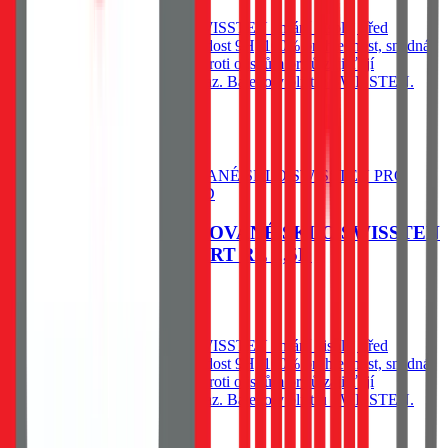
Ochranné temperované sklo SWISSTEN chrání displej před
poškrábáním a prasknutím. Tvrdost 9H, 100% průhlednost, snadná
instalace bez bublin a ochrana proti otiskům prstů zajišťují
spolehlivou ochranu a čistý obraz. Baleno v blistru SWISSTEN.
79
Kč
Skladem 1 ks u dodavatele
Do košíku
OCHRANNÉ TEMPEROVANÉ SKLO SWISSTEN
PRO HONOR 400 SMART RE 2,5D
79
Kč
Skladem 1 ks u dodavatele
Ochranné temperované sklo SWISSTEN chrání displej před
poškrábáním a prasknutím. Tvrdost 9H, 100% průhlednost, snadná
instalace bez bublin a ochrana proti otiskům prstů zajišťují
spolehlivou ochranu a čistý obraz. Baleno v blistru SWISSTEN.
Do košíku