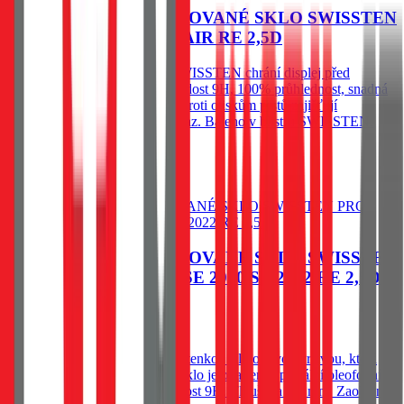
OCHRANNÉ TEMPEROVANÉ SKLO SWISSTEN
PRO APPLE IPHONE AIR RE 2,5D
Ochranné temperované sklo SWISSTEN chrání displej před
poškrábáním a prasknutím. Tvrdost 9H, 100% průhlednost, snadná
instalace bez bublin a ochrana proti otiskům prstů zajišťují
spolehlivou ochranu a čistý obraz. Baleno v blistru SWISSTEN.
79
Kč
Skladem 1 ks u dodavatele
Do košíku
OCHRANNÉ TEMPEROVANÉ SKLO SWISSTEN
PRO APPLE IPHONE SE 2020/SE 2022 RE 2,5D
79
Kč
Skladem 1 ks u dodavatele
Spodní vysoce adhesivní část s tenkou silikonovou vrstvou, která
výrazně zjednodušší aplikaci. Sklo je opatřeno speciální oleofobní
vrstvou - vysoká citlivost. Tvrdost 9H. Tloušťka 0,3 mm. Zaoblené