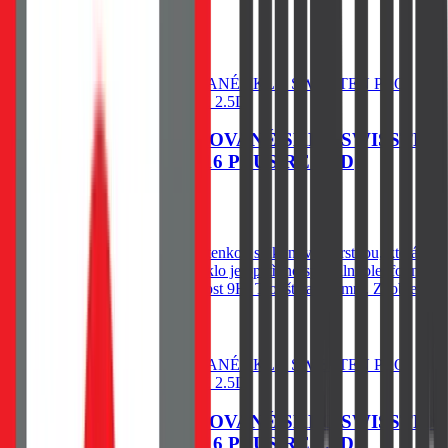
79
Kč
Skladem 1 ks u dodavatele
Do košíku
OCHRANNÉ TEMPEROVANÉ SKLO SWISSTEN
PRO APPLE IPHONE 16 PLUS RE 2.5D
60
Kč
Skladem 1 ks u dodavatele
Spodní vysoce adhesivní část s tenkou silikonovou vrstvou, která
výrazně zjednodušší aplikaci. Sklo je opatřeno speciální oleofobní
vrstvou - vysoká citlivost. Tvrdost 9H. Tloušťka 0,3 mm. Zaoblené
hrany.
Do košíku
OCHRANNÉ TEMPEROVANÉ SKLO SWISSTEN
PRO APPLE IPHONE 16 PLUS RE 2.5D