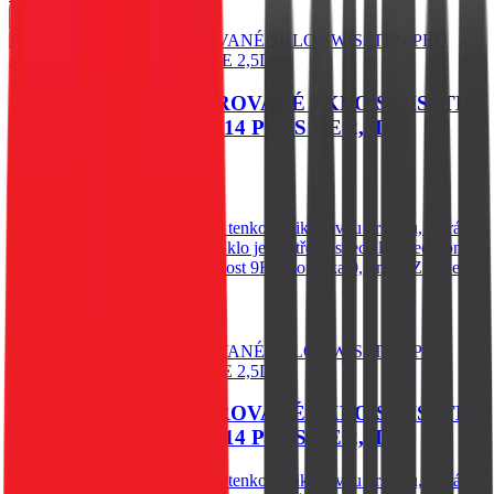
Do košíku
OCHRANNÉ TEMPEROVANÉ SKLO SWISSTEN
PRO APPLE IPHONE 14 PLUS RE 2,5D
60
Kč
Skladem 1 ks u dodavatele
Spodní vysoce adhesivní část s tenkou silikonovou vrstvou, která
výrazně zjednodušší aplikaci. Sklo je opatřeno speciální oleofobní
vrstvou - vysoká citlivost. Tvrdost 9H. Tloušťka 0,3 mm. Zaoblené
hrany.
Do košíku
OCHRANNÉ TEMPEROVANÉ SKLO SWISSTEN
PRO APPLE IPHONE 14 PLUS RE 2,5D
Spodní vysoce adhesivní část s tenkou silikonovou vrstvou, která