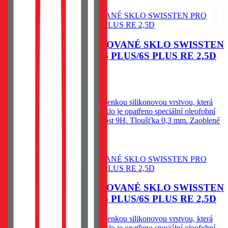
Do košíku
OCHRANNÉ TEMPEROVANÉ SKLO SWISSTEN
PRO APPLE IPHONE 6 PLUS/6S PLUS RE 2,5D
60
Kč
Skladem 1 ks u dodavatele
Spodní vysoce adhesivní část s tenkou silikonovou vrstvou, která
výrazně zjednodušší aplikaci. Sklo je opatřeno speciální oleofobní
vrstvou - vysoká citlivost. Tvrdost 9H. Tloušťka 0,3 mm. Zaoblené
hrany.
Do košíku
OCHRANNÉ TEMPEROVANÉ SKLO SWISSTEN
PRO APPLE IPHONE 6 PLUS/6S PLUS RE 2,5D
Spodní vysoce adhesivní část s tenkou silikonovou vrstvou, která
výrazně zjednodušší aplikaci. Sklo je opatřeno speciální oleofobní