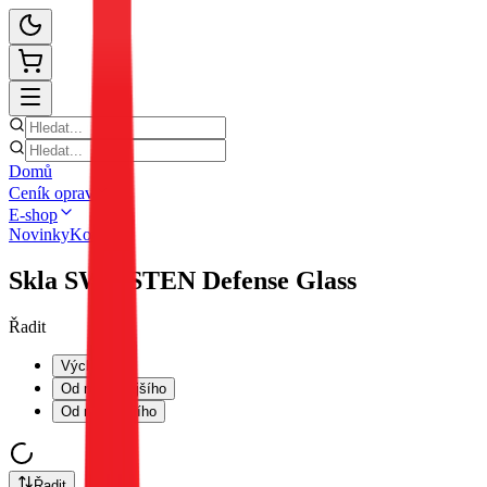
Domů
Ceník oprav
E-shop
Novinky
Kontakt
Skla SWISSTEN Defense Glass
Řadit
Výchozí
Od nejlevnějšího
Od nejdražšího
Řadit