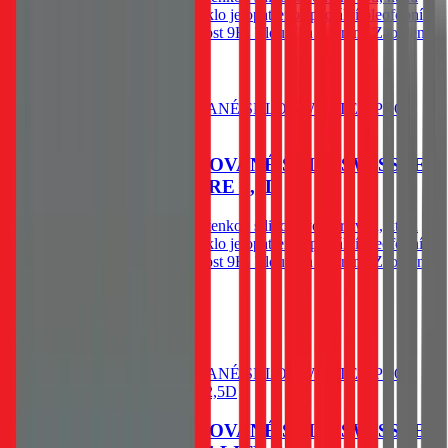
výrazně zjednodušší aplikaci. Sklo je opatřeno speciální oleofobní
vrstvou - vysoká citlivost. Tvrdost 9H. Tloušťka 0,3 mm. Zaoblené
hrany.
Do košíku
OCHRANNÉ TEMPEROVANÉ SKLO SWISSTEN
PRO HONOR 90 LITE RE 2,5D
Spodní vysoce adhesivní část s tenkou silikonovou vrstvou, která
výrazně zjednodušší aplikaci. Sklo je opatřeno speciální oleofobní
vrstvou - vysoká citlivost. Tvrdost 9H. Tloušťka 0,3 mm. Zaoblené
hrany.
79
Kč
Skladem 1 ks u dodavatele
Do košíku
OCHRANNÉ TEMPEROVANÉ SKLO SWISSTEN