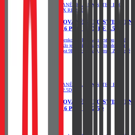
OCHRANNÉ TEMPEROVANÉ SKLO SWISSTEN
PRO APPLE IPHONE 16 PRO MAX RE 2.5D
Spodní vysoce adhesivní část s tenkou silikonovou vrstvou, která
výrazně zjednodušší aplikaci. Sklo je opatřeno speciální oleofobní
vrstvou - vysoká citlivost. Tvrdost 9H. Tloušťka 0,3 mm. Zaoblené
hrany.
79
Kč
Skladem 1 ks u dodavatele
Do košíku
OCHRANNÉ TEMPEROVANÉ SKLO SWISSTEN
PRO APPLE IPHONE 16 PRO RE 2.5D
79
Kč
Skladem 1 ks u dodavatele