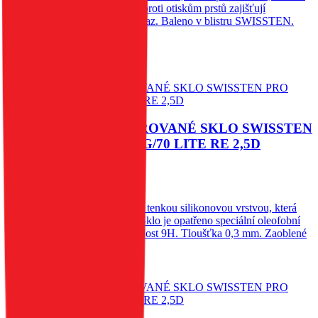
instalace bez bublin a ochrana proti otiskům prstů zajišťují
spolehlivou ochranu a čistý obraz. Baleno v blistru SWISSTEN.
79
Kč
Skladem 1 ks u dodavatele
Do košíku
OCHRANNÉ TEMPEROVANÉ SKLO SWISSTEN
PRO HONOR X6/X8 5G/70 LITE RE 2,5D
60
Kč
Skladem 1 ks u dodavatele
Spodní vysoce adhesivní část s tenkou silikonovou vrstvou, která
výrazně zjednodušší aplikaci. Sklo je opatřeno speciální oleofobní
vrstvou - vysoká citlivost. Tvrdost 9H. Tloušťka 0,3 mm. Zaoblené
hrany.
Do košíku