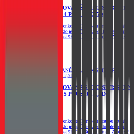
OCHRANNÉ TEMPEROVANÉ SKLO SWISSTEN
PRO APPLE IPHONE 14 PRO RE 2,5D
Spodní vysoce adhesivní část s tenkou silikonovou vrstvou, která
výrazně zjednodušší aplikaci. Sklo je opatřeno speciální oleofobní
vrstvou - vysoká citlivost. Tvrdost 9H. Tloušťka 0,3 mm. Zaoblené
hrany.
79
Kč
Skladem 1 ks u dodavatele
Do košíku
OCHRANNÉ TEMPEROVANÉ SKLO SWISSTEN
PRO APPLE IPHONE 15 PLUS RE 2,5D
60
Kč
Skladem 1 ks u dodavatele
Spodní vysoce adhesivní část s tenkou silikonovou vrstvou, která
výrazně zjednodušší aplikaci. Sklo je opatřeno speciální oleofobní
vrstvou - vysoká citlivost. Tvrdost 9H. Tloušťka 0,3 mm. Zaoblené