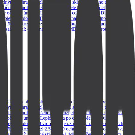
stradatelným: Ochrana displeje OBAL:ME sklo je navrženo tak, aby
ilé technologii našeho skla si užijete krystalicky čistý obraz a
še oči před únavou. Lepící vrstva po celé ploše skla Díky
displeje. Tvrdost 9H Tvrdost 9H je označení pro odolnost povrchu,
ch zařízení. Rozdíl mezi 2.5D a 5D ochrannými skly spočívá v tvaru a
. Obsah balení: - tvrzené sklo OBAL:ME - vlhčený ubrousek pro
dotek a tak plocha obrazovky neztrácí na citlivosti. Vyvážené
stradatelným: Ochrana displeje OBAL:ME sklo je navrženo tak, aby
ilé technologii našeho skla si užijete krystalicky čistý obraz a
še oči před únavou. Lepící vrstva po celé ploše skla Díky
displeje. Tvrdost 9H Tvrdost 9H je označení pro odolnost povrchu,
ch zařízení. Rozdíl mezi 2.5D a 5D ochrannými skly spočívá v tvaru a
. Obsah balení: - tvrzené sklo OBAL:ME - vlhčený ubrousek pro