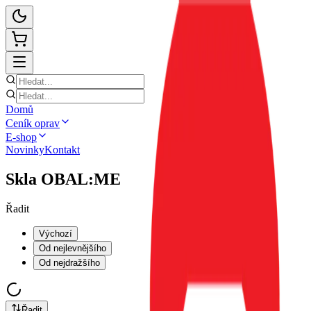
Domů
Ceník oprav
E-shop
Novinky
Kontakt
Skla OBAL:ME
Řadit
Výchozí
Od nejlevnějšího
Od nejdražšího
Řadit