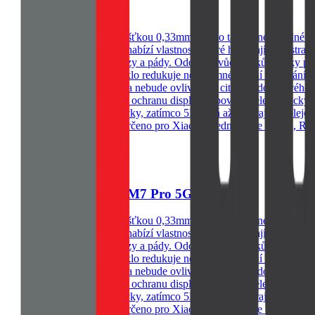
ny vašeho telefonu. S tloušťkou 0,33mm je sklo takřka neznatelné na 
instalaci. Naše sklo na telefon nabízí vlastnosti, které ho dělají nepo
mi událostmi jako jsou nárazy a pády. Odolnost vůči otiskům Díky pokroč
 ale i vaše oči. OBAL:ME sklo redukuje nepříjemné záření a ochrání va
e sklo zůstane na svém místě a nebude ovlivňovat citlivost dotykového 
teriálů, které jsou vhodné pro ochranu displejů a povrchů elektronický
okrývá plochou část obrazovky, zatímco 5D sahá až do krajů displeje
odstranění zbývajích nečistot - Určeno pro Xiaomi Redmi Note 14 4G, 
e 14 4G/5G/14S/Poco M7 Pro 5G Clear
ny vašeho telefonu. S tloušťkou 0,33mm je sklo takřka neznatelné na 
instalaci. Naše sklo na telefon nabízí vlastnosti, které ho dělají nepo
mi událostmi jako jsou nárazy a pády. Odolnost vůči otiskům Díky pokroč
 ale i vaše oči. OBAL:ME sklo redukuje nepříjemné záření a ochrání va
e sklo zůstane na svém místě a nebude ovlivňovat citlivost dotykového 
teriálů, které jsou vhodné pro ochranu displejů a povrchů elektronický
okrývá plochou část obrazovky, zatímco 5D sahá až do krajů displeje
odstranění zbývajích nečistot - Určeno pro Xiaomi Redmi Note 14 4G, 