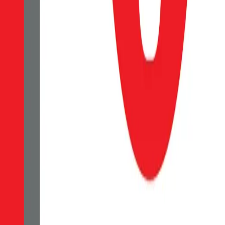
rovnoměrnému a pevnému přilnutí na obrazovku si můžete být jisti, ž
který je odolný vůči poškrábání. Tento termín se používá k popisu ma
rozsahu zakrytí obrazovky. 2.5D nemá zakřivené hrany na obvodu a po
sklo OBAL:ME - vlhčený ubrousek pro dokonalé vyčištění displeje - h
Do košíku
OBAL:ME 5D Tvrzené Sklo pro Honor 90 Lite Blac
OBAL:ME tvrzené sklo je klíčovým prvkem k dlouhé životnosti a ochra
množství lepidla na vnitřní straně zajišťuje velmi snadnou a rychlou 
ochránilo Vaši obrazovku jak při běžném používaní, tak před nečekaný
minimalizované otisky prstů. Ochrana očí Chráníme nejen váš telefon,
rovnoměrnému a pevnému přilnutí na obrazovku si můžete být jisti, ž
který je odolný vůči poškrábání. Tento termín se používá k popisu ma
rozsahu zakrytí obrazovky. 2.5D nemá zakřivené hrany na obvodu a po
sklo OBAL:ME - vlhčený ubrousek pro dokonalé vyčištění displeje - h
149
Kč
Skladem 2 ks
Do košíku