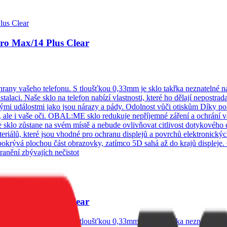
ro Max/14 Plus Clear
ny vašeho telefonu. S tloušťkou 0,33mm je sklo takřka neznatelné na 
instalaci. Naše sklo na telefon nabízí vlastnosti, které ho dělají nepo
mi událostmi jako jsou nárazy a pády. Odolnost vůči otiskům Díky pokroč
 ale i vaše oči. OBAL:ME sklo redukuje nepříjemné záření a ochrání va
e sklo zůstane na svém místě a nebude ovlivňovat citlivost dotykového 
teriálů, které jsou vhodné pro ochranu displejů a povrchů elektronický
okrývá plochou část obrazovky, zatímco 5D sahá až do krajů displeje
ranění zbývajích nečistot
ro Max/14 Plus Clear
ny vašeho telefonu. S tloušťkou 0,33mm je sklo takřka neznatelné na 