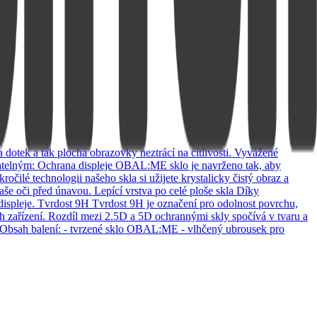
dotek a tak plocha obrazovky neztrácí na citlivosti. Vyvážené
stradatelným: Ochrana displeje OBAL:ME sklo je navrženo tak, aby
ilé technologii našeho skla si užijete krystalicky čistý obraz a
še oči před únavou. Lepící vrstva po celé ploše skla Díky
displeje. Tvrdost 9H Tvrdost 9H je označení pro odolnost povrchu,
ch zařízení. Rozdíl mezi 2.5D a 5D ochrannými skly spočívá v tvaru a
. Obsah balení: - tvrzené sklo OBAL:ME - vlhčený ubrousek pro