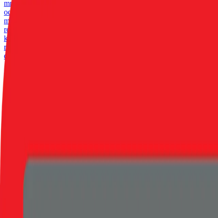
množství lepidla na vnitřní straně zajišťuje velmi snadnou a rychlou 
ochránilo Vaši obrazovku jak při běžném používaní, tak před nečekaný
minimalizované otisky prstů. Ochrana očí Chráníme nejen váš telefon,
rovnoměrnému a pevnému přilnutí na obrazovku si můžete být jisti, ž
který je odolný vůči poškrábání. Tento termín se používá k popisu ma
rozsahu zakrytí obrazovky. 2.5D nemá zakřivené hrany na obvodu a p
dokonalé vyčištění displeje - hadřík z mikrovlákna - samolepky k odst
80
Kč
Skladem 1 ks
Do košíku
OBAL:ME 2.5D Tvrzené Sklo pro Samsung Galaxy 
80
Kč
Skladem 2 ks
OBAL:ME tvrzené sklo je klíčovým prvkem k dlouhé životnosti a ochra
množství lepidla na vnitřní straně zajišťuje velmi snadnou a rychlou 
ochránilo Vaši obrazovku jak při běžném používaní, tak před nečekaný
minimalizované otisky prstů. Ochrana očí Chráníme nejen váš telefon,
rovnoměrnému a pevnému přilnutí na obrazovku si můžete být jisti, ž
který je odolný vůči poškrábání. Tento termín se používá k popisu ma
rozsahu zakrytí obrazovky. 2.5D nemá zakřivené hrany na obvodu a p