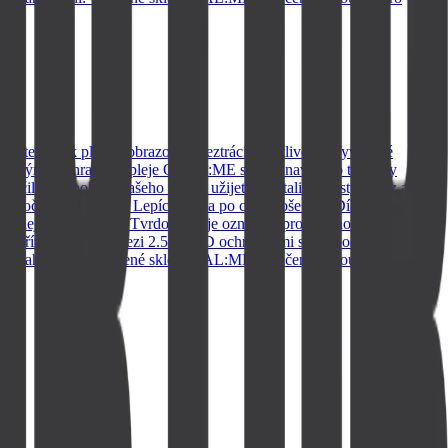
dotek a tak plocha obrazovky neztrácí na citlivosti. Vyvážené
stradatelným: Ochrana displeje OBAL:ME sklo je navrženo tak, aby
ilé technologii našeho skla si užijete krystalicky čistý obraz a
še oči před únavou. Lepící vrstva po celé ploše skla Díky
displeje. Tvrdost 9H Tvrdost 9H je označení pro odolnost povrchu,
ch zařízení. Rozdíl mezi 2.5D a 5D ochrannými skly spočívá v tvaru a
. Obsah balení: - tvrzené sklo OBAL:ME - vlhčený ubrousek pro