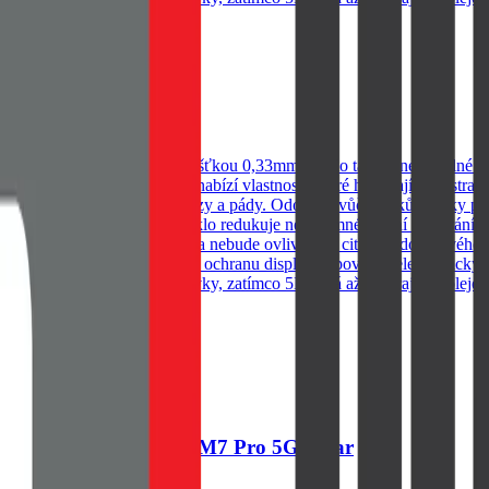
ranění zbývajích nečistot
A15 4G/5G Clear
ny vašeho telefonu. S tloušťkou 0,33mm je sklo takřka neznatelné na 
instalaci. Naše sklo na telefon nabízí vlastnosti, které ho dělají nepo
mi událostmi jako jsou nárazy a pády. Odolnost vůči otiskům Díky pokroč
 ale i vaše oči. OBAL:ME sklo redukuje nepříjemné záření a ochrání va
e sklo zůstane na svém místě a nebude ovlivňovat citlivost dotykového 
teriálů, které jsou vhodné pro ochranu displejů a povrchů elektronický
okrývá plochou část obrazovky, zatímco 5D sahá až do krajů displeje
ranění zbývajích nečistot
e 14 4G/5G/14S/Poco M7 Pro 5G Clear