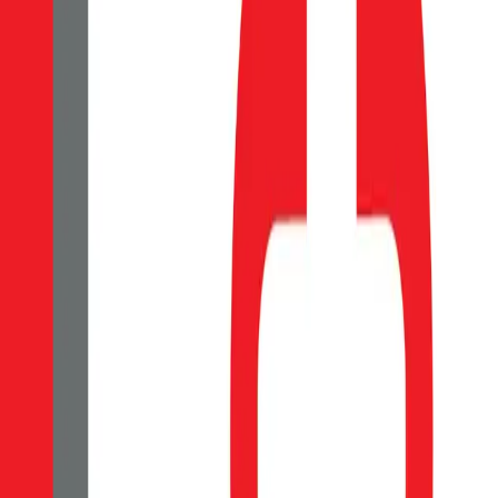
80
Kč
Skladem 1 ks
Do košíku
OBAL:ME 2.5D Tvrzené Sklo pro Xiaomi Redmi Not
80
Kč
Skladem 1 ks
OBAL:ME tvrzené sklo je klíčovým prvkem k dlouhé životnosti a ochra
množství lepidla na vnitřní straně zajišťuje velmi snadnou a rychlou 
ochránilo Vaši obrazovku jak při běžném používaní, tak před nečekaný
minimalizované otisky prstů. Ochrana očí Chráníme nejen váš telefon,
rovnoměrnému a pevnému přilnutí na obrazovku si můžete být jisti, ž
který je odolný vůči poškrábání. Tento termín se používá k popisu ma
rozsahu zakrytí obrazovky. 2.5D nemá zakřivené hrany na obvodu a p
dokonalé vyčištění displeje - hadřík z mikrovlákna - samolepky k odst
Do košíku
OBAL:ME 2.5D Tvrzené Sklo pro Xiaomi Redmi Not