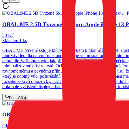
OBAL:ME 2.5D Tvrzené Sklo pro Apple iPhone 13 P
80
Kč
Skladem 1 ks
OBAL:ME tvrzené sklo je klíčovým prvkem k dlouhé životnosti a ochra
množství lepidla na vnitřní straně zajišťuje velmi snadnou a rychlou 
ochránilo Vaši obrazovku jak při běžném používaní, tak před nečekaný
minimalizované otisky prstů. Ochrana očí Chráníme nejen váš telefon,
rovnoměrnému a pevnému přilnutí na obrazovku si můžete být jisti, ž
který je odolný vůči poškrábání. Tento termín se používá k popisu ma
rozsahu zakrytí obrazovky. 2.5D nemá zakřivené hrany na obvodu a p
dokonalé vyčištění displeje - hadřík z mikrovlákna - samolepky k odst
Do košíku
OBAL:ME 2.5D Tvrzené Sklo pro Apple iPhone 13 P
OBAL:ME tvrzené sklo je klíčovým prvkem k dlouhé životnosti a ochra