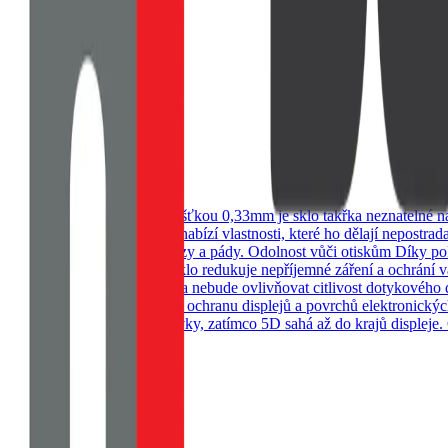
e 15 Pro 5G Clear
ny vašeho telefonu. S tloušťkou 0,33mm je sklo takřka neznatelné na 
instalaci. Naše sklo na telefon nabízí vlastnosti, které ho dělají nepo
mi událostmi jako jsou nárazy a pády. Odolnost vůči otiskům Díky pokroč
 ale i vaše oči. OBAL:ME sklo redukuje nepříjemné záření a ochrání va
e sklo zůstane na svém místě a nebude ovlivňovat citlivost dotykového 
teriálů, které jsou vhodné pro ochranu displejů a povrchů elektronický
okrývá plochou část obrazovky, zatímco 5D sahá až do krajů displeje
ranění zbývajích nečistot
e 15 Pro 5G Clear