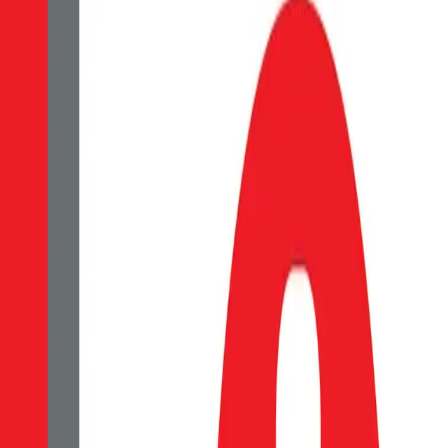
80
Kč
Skladem 1 ks
OBAL:ME tvrzené sklo je klíčovým prvkem k dlouhé životnosti a ochra
množství lepidla na vnitřní straně zajišťuje velmi snadnou a rychlou 
ochránilo Vaši obrazovku jak při běžném používaní, tak před nečekaný
minimalizované otisky prstů. Ochrana očí Chráníme nejen váš telefon,
rovnoměrnému a pevnému přilnutí na obrazovku si můžete být jisti, ž
který je odolný vůči poškrábání. Tento termín se používá k popisu ma
rozsahu zakrytí obrazovky. 2.5D nemá zakřivené hrany na obvodu a p
dokonalé vyčištění displeje - hadřík z mikrovlákna - samolepky k 
Do košíku
OBAL:ME 2.5D Tvrzené Sklo pro Xiaomi Redmi Not
OBAL:ME tvrzené sklo je klíčovým prvkem k dlouhé životnosti a ochra
množství lepidla na vnitřní straně zajišťuje velmi snadnou a rychlou 
ochránilo Vaši obrazovku jak při běžném používaní, tak před nečekaný
minimalizované otisky prstů. Ochrana očí Chráníme nejen váš telefon,
rovnoměrnému a pevnému přilnutí na obrazovku si můžete být jisti, ž
který je odolný vůči poškrábání. Tento termín se používá k popisu ma
rozsahu zakrytí obrazovky. 2.5D nemá zakřivené hrany na obvodu a p
dokonalé vyčištění displeje - hadřík z mikrovlákna - samolepky k 