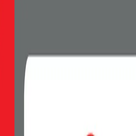
dokonalé vyčištění displeje - hadřík z mikrovlákna - samolepky k odst
Do košíku
OBAL:ME 2.5D Tvrzené Sklo pro Samsung Galaxy 
OBAL:ME tvrzené sklo je klíčovým prvkem k dlouhé životnosti a ochra
množství lepidla na vnitřní straně zajišťuje velmi snadnou a rychlou 
ochránilo Vaši obrazovku jak při běžném používaní, tak před nečekaný
minimalizované otisky prstů. Ochrana očí Chráníme nejen váš telefon,
rovnoměrnému a pevnému přilnutí na obrazovku si můžete být jisti, ž
který je odolný vůči poškrábání. Tento termín se používá k popisu ma
rozsahu zakrytí obrazovky. 2.5D nemá zakřivené hrany na obvodu a p
dokonalé vyčištění displeje - hadřík z mikrovlákna - samolepky k odst
80
Kč
Skladem 2 ks
Do košíku
OBAL:ME 2.5D Tvrzené Sklo pro Xiaomi Redmi Not