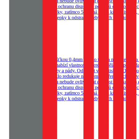
e sklo zůstane na svém místě a nebude ovlivňovat citlivost dotykového 
teriálů, které jsou vhodné pro ochranu displejů a povrchů elektronický
krývá plochou část obrazovky, zatímco 5D sahá až do krajů displeje, c
adřík z mikrovlákna - samolepky k odstranění zbývajích nečistot
k
ny vašeho telefonu. S tloušťkou 0,4mm je sklo takřka neznatelné na do
instalaci. Naše sklo na telefon nabízí vlastnosti, které ho dělají nepo
mi událostmi jako jsou nárazy a pády. Odolnost vůči otiskům Díky pokroč
 ale i vaše oči. OBAL:ME sklo redukuje nepříjemné záření a ochrání va
e sklo zůstane na svém místě a nebude ovlivňovat citlivost dotykového 
teriálů, které jsou vhodné pro ochranu displejů a povrchů elektronický
krývá plochou část obrazovky, zatímco 5D sahá až do krajů displeje, c
adřík z mikrovlákna - samolepky k odstranění zbývajích nečistot