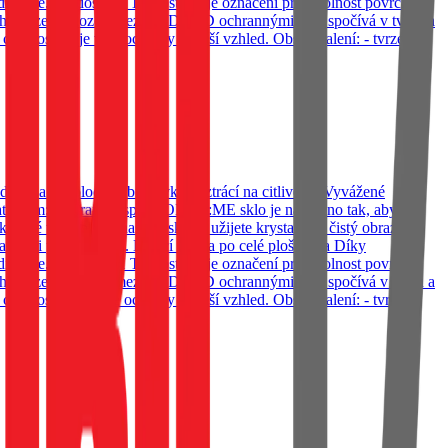
displeje. Tvrdost 9H Tvrdost 9H je označení pro odolnost povrchu,
ch zařízení. Rozdíl mezi 2.5D a 5D ochrannými skly spočívá v tvaru a
ož poskytuje více ochrany a lepší vzhled. Obsah balení: - tvrzené
tek a tak plocha obrazovky neztrácí na citlivosti. Vyvážené
stradatelným: Ochrana displeje OBAL:ME sklo je navrženo tak, aby
ilé technologii našeho skla si užijete krystalicky čistý obraz a
še oči před únavou. Lepící vrstva po celé ploše skla Díky
displeje. Tvrdost 9H Tvrdost 9H je označení pro odolnost povrchu,
ch zařízení. Rozdíl mezi 2.5D a 5D ochrannými skly spočívá v tvaru a
ož poskytuje více ochrany a lepší vzhled. Obsah balení: - tvrzené