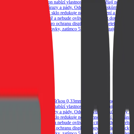
instalaci. Naše sklo na telefon nabízí vlastnosti, které ho dělají nepo
mi událostmi jako jsou nárazy a pády. Odolnost vůči otiskům Díky pokroč
 ale i vaše oči. OBAL:ME sklo redukuje nepříjemné záření a ochrání va
e sklo zůstane na svém místě a nebude ovlivňovat citlivost dotykového 
teriálů, které jsou vhodné pro ochranu displejů a povrchů elektronický
okrývá plochou část obrazovky, zatímco 5D sahá až do krajů displeje
ranění zbývajích nečistot
A15 4G/5G Clear
ny vašeho telefonu. S tloušťkou 0,33mm je sklo takřka neznatelné na 
instalaci. Naše sklo na telefon nabízí vlastnosti, které ho dělají nepo
mi událostmi jako jsou nárazy a pády. Odolnost vůči otiskům Díky pokroč
 ale i vaše oči. OBAL:ME sklo redukuje nepříjemné záření a ochrání va
e sklo zůstane na svém místě a nebude ovlivňovat citlivost dotykového 
teriálů, které jsou vhodné pro ochranu displejů a povrchů elektronický
okrývá plochou část obrazovky, zatímco 5D sahá až do krajů displeje