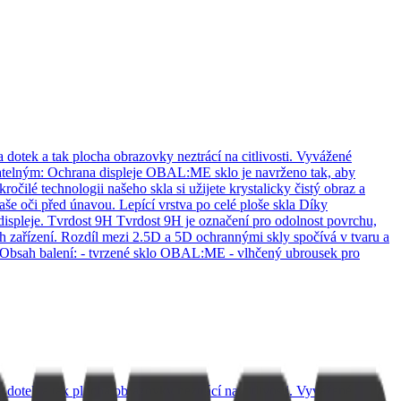
dotek a tak plocha obrazovky neztrácí na citlivosti. Vyvážené
stradatelným: Ochrana displeje OBAL:ME sklo je navrženo tak, aby
ilé technologii našeho skla si užijete krystalicky čistý obraz a
še oči před únavou. Lepící vrstva po celé ploše skla Díky
displeje. Tvrdost 9H Tvrdost 9H je označení pro odolnost povrchu,
ch zařízení. Rozdíl mezi 2.5D a 5D ochrannými skly spočívá v tvaru a
. Obsah balení: - tvrzené sklo OBAL:ME - vlhčený ubrousek pro
dotek a tak plocha obrazovky neztrácí na citlivosti. Vyvážené