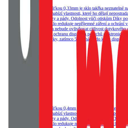
ny vašeho telefonu. S tloušťkou 0,33mm je sklo takřka neznatelné na 
instalaci. Naše sklo na telefon nabízí vlastnosti, které ho dělají nepo
mi událostmi jako jsou nárazy a pády. Odolnost vůči otiskům Díky pokroč
 ale i vaše oči. OBAL:ME sklo redukuje nepříjemné záření a ochrání va
e sklo zůstane na svém místě a nebude ovlivňovat citlivost dotykového 
teriálů, které jsou vhodné pro ochranu displejů a povrchů elektronický
okrývá plochou část obrazovky, zatímco 5D sahá až do krajů displeje
ranění zbývajích nečistot
k
ny vašeho telefonu. S tloušťkou 0,4mm je sklo takřka neznatelné na do
instalaci. Naše sklo na telefon nabízí vlastnosti, které ho dělají nepo
mi událostmi jako jsou nárazy a pády. Odolnost vůči otiskům Díky pokroč
 ale i vaše oči. OBAL:ME sklo redukuje nepříjemné záření a ochrání va