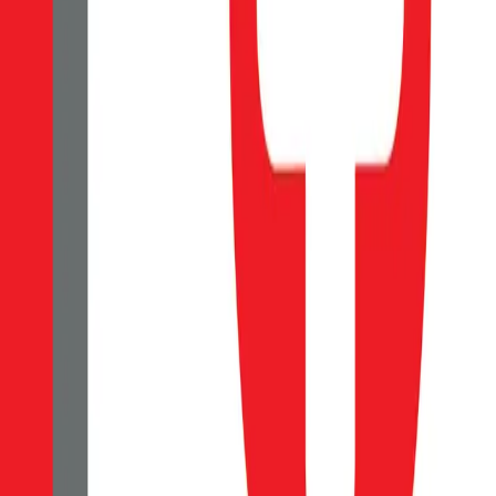
OBAL:ME tvrzené sklo je klíčovým prvkem k dlouhé životnosti a ochra
množství lepidla na vnitřní straně zajišťuje velmi snadnou a rychlou 
ochránilo Vaši obrazovku jak při běžném používaní, tak před nečekaný
minimalizované otisky prstů. Ochrana očí Chráníme nejen váš telefon,
rovnoměrnému a pevnému přilnutí na obrazovku si můžete být jisti, ž
který je odolný vůči poškrábání. Tento termín se používá k popisu ma
rozsahu zakrytí obrazovky. 2.5D nemá zakřivené hrany na obvodu a p
dokonalé vyčištění displeje - hadřík z mikrovlákna - samolepky k odst
80
Kč
Skladem 1 ks
Do košíku
OBAL:ME 5D Tvrzené Sklo pro Honor 90 Lite Blac
149
Kč
Skladem 2 ks
OBAL:ME tvrzené sklo je klíčovým prvkem k dlouhé životnosti a ochra
množství lepidla na vnitřní straně zajišťuje velmi snadnou a rychlou 
ochránilo Vaši obrazovku jak při běžném používaní, tak před nečekaný
minimalizované otisky prstů. Ochrana očí Chráníme nejen váš telefon,