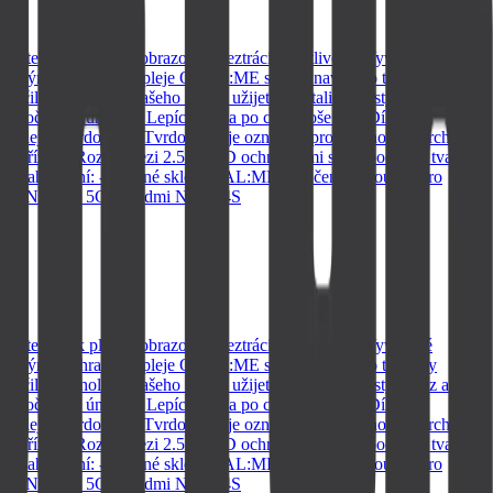
dotek a tak plocha obrazovky neztrácí na citlivosti. Vyvážené
stradatelným: Ochrana displeje OBAL:ME sklo je navrženo tak, aby
ilé technologii našeho skla si užijete krystalicky čistý obraz a
še oči před únavou. Lepící vrstva po celé ploše skla Díky
displeje. Tvrdost 9H Tvrdost 9H je označení pro odolnost povrchu,
ch zařízení. Rozdíl mezi 2.5D a 5D ochrannými skly spočívá v tvaru a
. Obsah balení: - tvrzené sklo OBAL:ME - vlhčený ubrousek pro
Redmi Note 14 5G a Redmi Note 14S
dotek a tak plocha obrazovky neztrácí na citlivosti. Vyvážené
stradatelným: Ochrana displeje OBAL:ME sklo je navrženo tak, aby
ilé technologii našeho skla si užijete krystalicky čistý obraz a
še oči před únavou. Lepící vrstva po celé ploše skla Díky
displeje. Tvrdost 9H Tvrdost 9H je označení pro odolnost povrchu,
ch zařízení. Rozdíl mezi 2.5D a 5D ochrannými skly spočívá v tvaru a
. Obsah balení: - tvrzené sklo OBAL:ME - vlhčený ubrousek pro
Redmi Note 14 5G a Redmi Note 14S