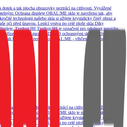
dotek a tak plocha obrazovky neztrácí na citlivosti. Vyvážené
stradatelným: Ochrana displeje OBAL:ME sklo je navrženo tak, aby
ilé technologii našeho skla si užijete krystalicky čistý obraz a
še oči před únavou. Lepící vrstva po celé ploše skla Díky
displeje. Tvrdost 9H Tvrdost 9H je označení pro odolnost povrchu,
ch zařízení. Rozdíl mezi 2.5D a 5D ochrannými skly spočívá v tvaru a
. Obsah balení: - tvrzené sklo OBAL:ME - vlhčený ubrousek pro
tek a tak plocha obrazovky neztrácí na citlivosti. Vyvážené
stradatelným: Ochrana displeje OBAL:ME sklo je navrženo tak, aby
ilé technologii našeho skla si užijete krystalicky čistý obraz a
še oči před únavou. Lepící vrstva po celé ploše skla Díky